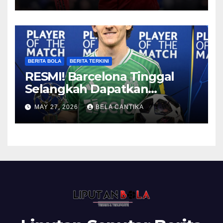
BERITA BOLA
BERITA TERKINI
RESMI! Barcelona Tinggal
Selangkah Dapatkan
Anthony Gordon
MAY 27, 2026
BELA CANTIKA