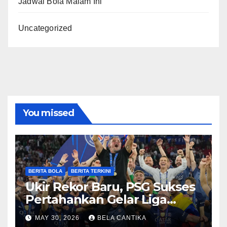
Jadwal Bola Malam Ini
Uncategorized
You missed
BERITA BOLA
BERITA TERKINI
Ukir Rekor Baru, PSG Sukses
Pertahankan Gelar Liga
Champions
MAY 30, 2026
BELA CANTIKA