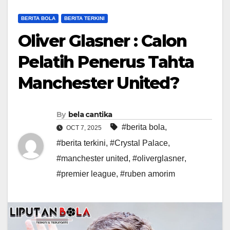
BERITA BOLA
BERITA TERKINI
Oliver Glasner : Calon
Pelatih Penerus Tahta
Manchester United?
By
bela cantika
#berita bola
,
OCT 7, 2025
#berita terkini
,
#Crystal Palace
,
#manchester united
,
#oliverglasner
,
#premier league
,
#ruben amorim