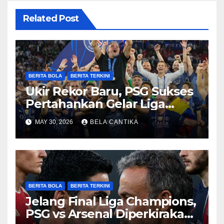
Related Post
BERITA BOLA
BERITA TERKINI
Ukir Rekor Baru, PSG Sukses
Pertahankan Gelar Liga
Champions
MAY 30, 2026
BELA CANTIKA
BERITA BOLA
BERITA TERKINI
Jelang Final Liga Champions,
PSG vs Arsenal Diperkirakan