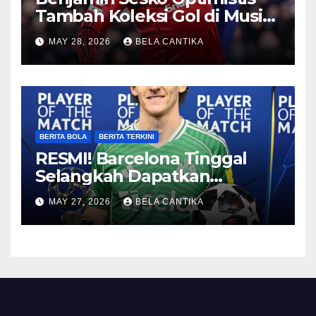
Tambah Koleksi Gol di Musim
2026/27
MAY 28, 2026
BELA CANTIKA
BERITA BOLA
BERITA TERKINI
RESMI! Barcelona Tinggal
Selangkah Dapatkan
Anthony Gordon
MAY 27, 2026
BELA CANTIKA