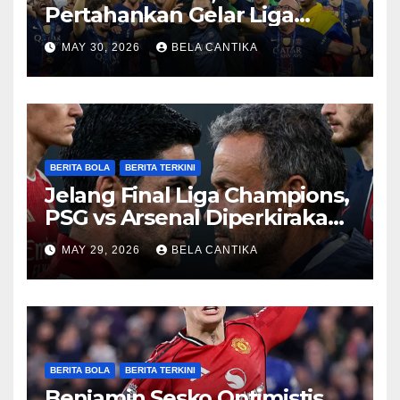
Pertahankan Gelar Liga
Champions
MAY 30, 2026
BELA CANTIKA
BERITA BOLA
BERITA TERKINI
Jelang Final Liga Champions,
PSG vs Arsenal Diperkirakan
Sengit
MAY 29, 2026
BELA CANTIKA
BERITA BOLA
BERITA TERKINI
Benjamin Sesko Optimistis