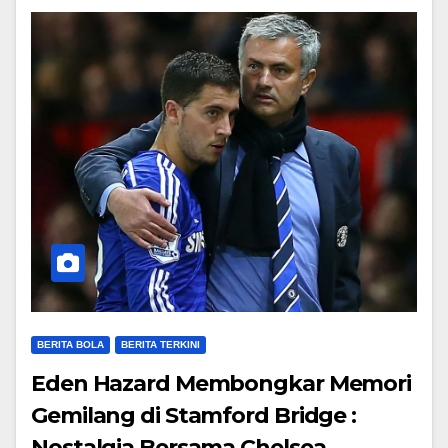
BERITA BOLA
BERITA TERKINI
Eden Hazard Membongkar Memori
Gemilang di Stamford Bridge :
Nostalgia Bersama Chelsea