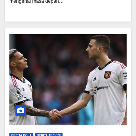
mengenai masa depan…
BERITA BOLA
BERITA TERKINI