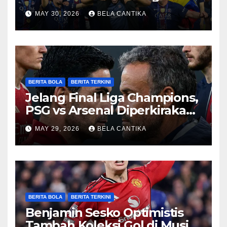
Champions
MAY 30, 2026
BELA CANTIKA
BERITA BOLA
BERITA TERKINI
Jelang Final Liga Champions,
PSG vs Arsenal Diperkirakan
Sengit
MAY 29, 2026
BELA CANTIKA
BERITA BOLA
BERITA TERKINI
Benjamin Sesko Optimistis
Tambah Koleksi Gol di Musim