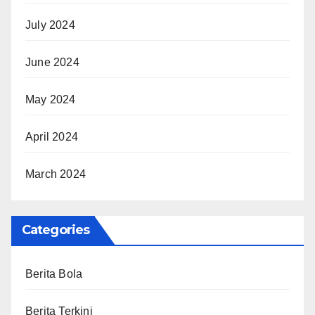
July 2024
June 2024
May 2024
April 2024
March 2024
Categories
Berita Bola
Berita Terkini