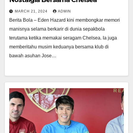
MARCH 21, 2024
ADMIN
Berita Bola – Eden Hazard kini membongkar memori
manisnya selama berkarir di dunia sepakbola
terutama ketika memakai seragam Chelsea. Ia juga
memberitahu musim keduanya bersama klub di
bawah asuhan Jose…