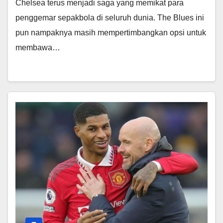
Chelsea terus menjadi saga yang memikat para
penggemar sepakbola di seluruh dunia. The Blues ini
pun nampaknya masih mempertimbangkan opsi untuk
membawa…