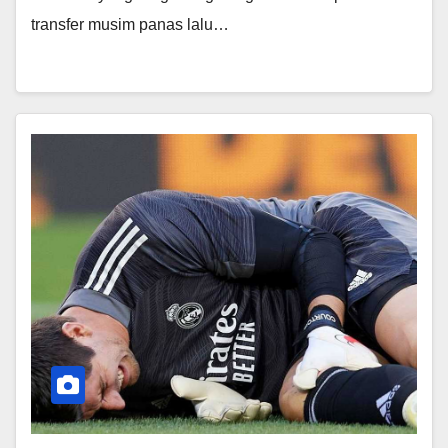
transfer musim panas lalu…