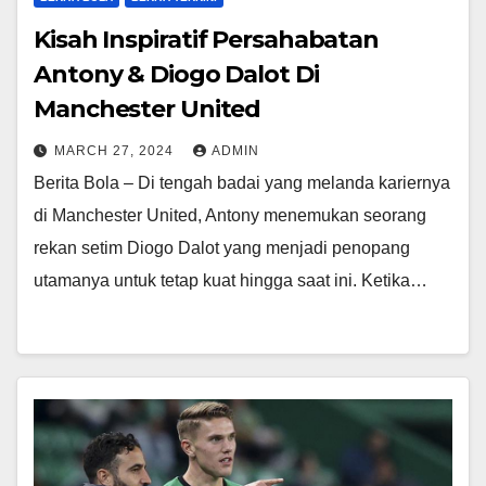
Kisah Inspiratif Persahabatan
Antony & Diogo Dalot Di
Manchester United
MARCH 27, 2024
ADMIN
Berita Bola – Di tengah badai yang melanda kariernya
di Manchester United, Antony menemukan seorang
rekan setim Diogo Dalot yang menjadi penopang
utamanya untuk tetap kuat hingga saat ini. Ketika…