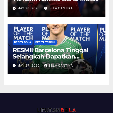
2026/27
MAY 28, 2026
BELA CANTIKA
BERITA BOLA
BERITA TERKINI
RESMI! Barcelona Tinggal
Selangkah Dapatkan
Anthony Gordon
MAY 27, 2026
BELA CANTIKA