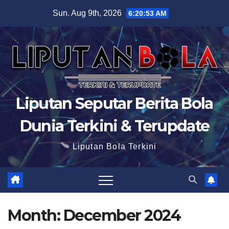
Skip
Sun. Aug 9th, 2026
6:20:54 AM
to
content
Liputan Seputar Berita Bola
Dunia Terkini & Terupdate
Liputan Bola Terkini
Month:
December 2024