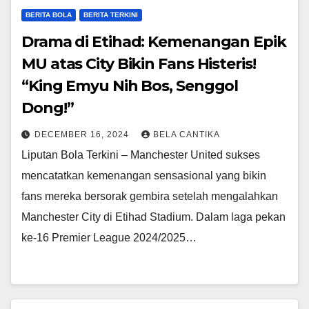
BERITA BOLA
BERITA TERKINI
Drama di Etihad: Kemenangan Epik
MU atas City Bikin Fans Histeris!
“King Emyu Nih Bos, Senggol
Dong!”
DECEMBER 16, 2024
BELA CANTIKA
Liputan Bola Terkini – Manchester United sukses
mencatatkan kemenangan sensasional yang bikin
fans mereka bersorak gembira setelah mengalahkan
Manchester City di Etihad Stadium. Dalam laga pekan
ke-16 Premier League 2024/2025…