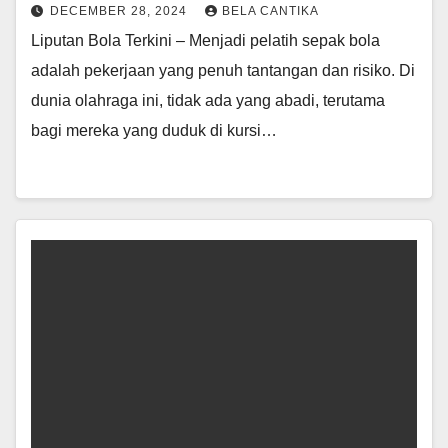
DECEMBER 28, 2024
BELA CANTIKA
Liputan Bola Terkini – Menjadi pelatih sepak bola
adalah pekerjaan yang penuh tantangan dan risiko. Di
dunia olahraga ini, tidak ada yang abadi, terutama
bagi mereka yang duduk di kursi…