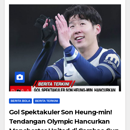
BERITA BOLA
BERITA TERKINI
Gol Spektakuler Son Heung-min!
Tendangan Olympic Hancurkan