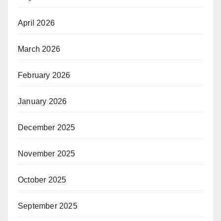
April 2026
March 2026
February 2026
January 2026
December 2025
November 2025
October 2025
September 2025