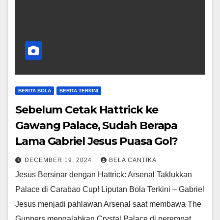
BERITA BOLA
BERITA TERKINI
Sebelum Cetak Hattrick ke
Gawang Palace, Sudah Berapa
Lama Gabriel Jesus Puasa Gol?
DECEMBER 19, 2024
BELA CANTIKA
Jesus Bersinar dengan Hattrick: Arsenal Taklukkan
Palace di Carabao Cup! Liputan Bola Terkini – Gabriel
Jesus menjadi pahlawan Arsenal saat membawa The
Gunners mengalahkan Crystal Palace di perempat