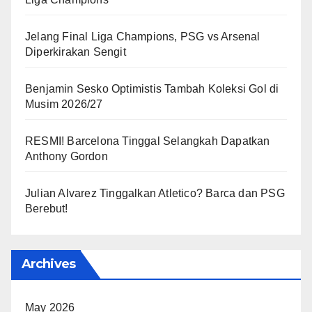
Jelang Final Liga Champions, PSG vs Arsenal
Diperkirakan Sengit
Benjamin Sesko Optimistis Tambah Koleksi Gol di
Musim 2026/27
RESMI! Barcelona Tinggal Selangkah Dapatkan
Anthony Gordon
Julian Alvarez Tinggalkan Atletico? Barca dan PSG
Berebut!
Archives
May 2026