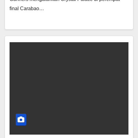
final Carabao…