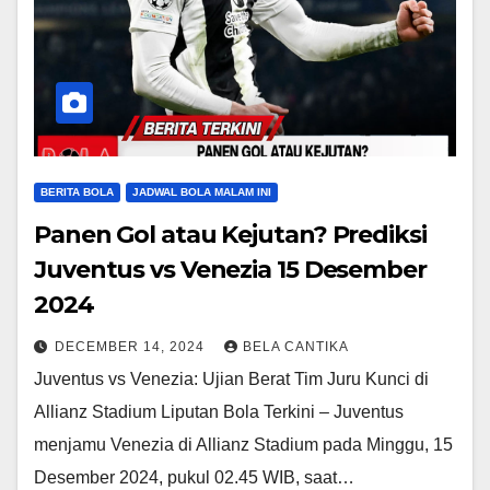
BERITA BOLA
JADWAL BOLA MALAM INI
Panen Gol atau Kejutan? Prediksi
Juventus vs Venezia 15 Desember
2024
DECEMBER 14, 2024
BELA CANTIKA
Juventus vs Venezia: Ujian Berat Tim Juru Kunci di
Allianz Stadium Liputan Bola Terkini – Juventus
menjamu Venezia di Allianz Stadium pada Minggu, 15
Desember 2024, pukul 02.45 WIB, saat…