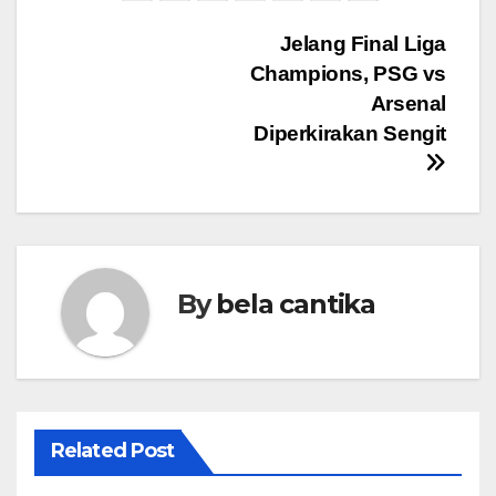
Post
Jelang Final Liga
Champions, PSG vs
navigation
Arsenal
Diperkirakan Sengit
By
bela cantika
Related Post