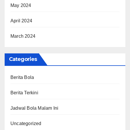
May 2024
April 2024
March 2024
Categories
Berita Bola
Berita Terkini
Jadwal Bola Malam Ini
Uncategorized