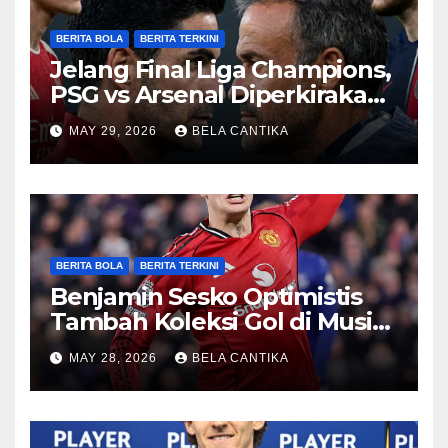
BERITA BOLA
BERITA TERKINI
Jelang Final Liga Champions,
PSG vs Arsenal Diperkirakan
Sengit
MAY 29, 2026
BELA CANTIKA
BERITA BOLA
BERITA TERKINI
Benjamin Sesko Optimistis
Tambah Koleksi Gol di Musim
2026/27
MAY 28, 2026
BELA CANTIKA