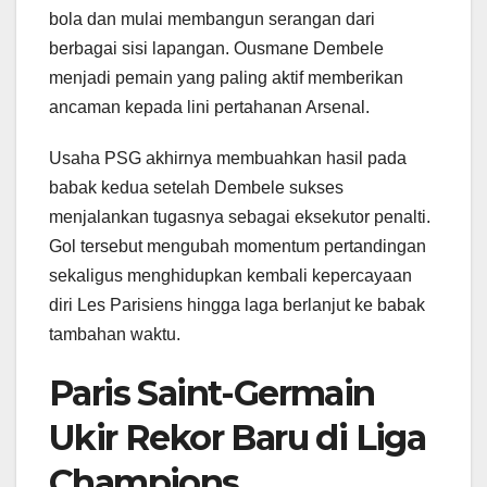
bola dan mulai membangun serangan dari
berbagai sisi lapangan. Ousmane Dembele
menjadi pemain yang paling aktif memberikan
ancaman kepada lini pertahanan Arsenal.
Usaha PSG akhirnya membuahkan hasil pada
babak kedua setelah Dembele sukses
menjalankan tugasnya sebagai eksekutor penalti.
Gol tersebut mengubah momentum pertandingan
sekaligus menghidupkan kembali kepercayaan
diri Les Parisiens hingga laga berlanjut ke babak
tambahan waktu.
Paris Saint-Germain
Ukir Rekor Baru di Liga
Champions