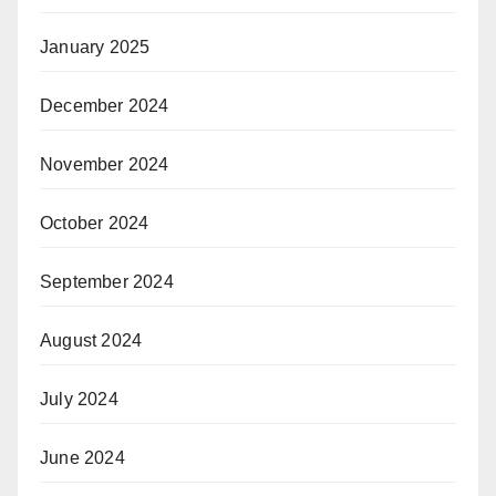
January 2025
December 2024
November 2024
October 2024
September 2024
August 2024
July 2024
June 2024