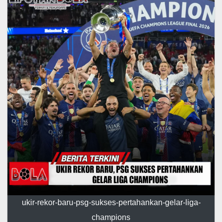
ukir-rekor-baru-psg-sukses-pertahankan-gelar-liga-
champions