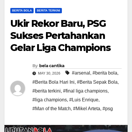
BERITA BOLA
BERITA TERKINI
Ukir Rekor Baru, PSG
Sukses Pertahankan
Gelar Liga Champions
By
bela cantika
#arsenal
,
#berita bola
,
MAY 30, 2026
#Berita Bola Hari Ini
,
#Berita Sepak Bola
,
#berita terkini
,
#final liga champions
,
#liga champions
,
#Luis Enrique
,
#Man of the Match
,
#Mikel Arteta
,
#psg