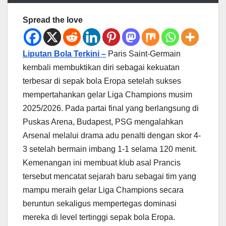
Spread the love
Liputan Bola Terkini –
Paris Saint-Germain
kembali membuktikan diri sebagai kekuatan
terbesar di sepak bola Eropa setelah sukses
mempertahankan gelar Liga Champions musim
2025/2026. Pada partai final yang berlangsung di
Puskas Arena, Budapest, PSG mengalahkan
Arsenal melalui drama adu penalti dengan skor 4-
3 setelah bermain imbang 1-1 selama 120 menit.
Kemenangan ini membuat klub asal Prancis
tersebut mencatat sejarah baru sebagai tim yang
mampu meraih gelar Liga Champions secara
beruntun sekaligus mempertegas dominasi
mereka di level tertinggi sepak bola Eropa.