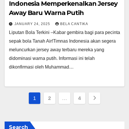
Indonesia Memperkenalkan Jersey
Away Baru Warna Putih
JANUARY 24, 2025
BELA CANTIKA
Liputan Bola Terkini –Kabar gembira bagi para pecinta
sepak bola Tanah Air!Timnas Indonesia akan segera
meluncurkan jersey away terbaru mereka yang
didominasi warna putih. Informasi ini telah
dikonfirmasi oleh Muhammad…
Posts
1
2
…
4
pagination
Search