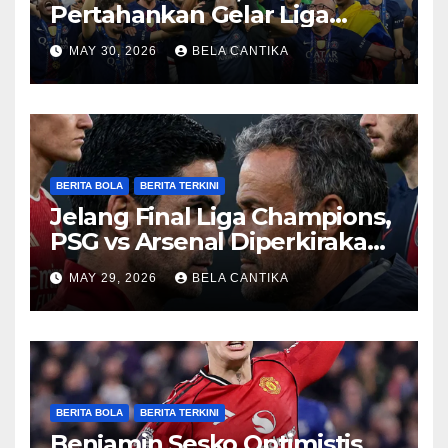
Pertahankan Gelar Liga
Champions
MAY 30, 2026
BELA CANTIKA
BERITA BOLA
BERITA TERKINI
Jelang Final Liga Champions,
PSG vs Arsenal Diperkirakan
Sengit
MAY 29, 2026
BELA CANTIKA
BERITA BOLA
BERITA TERKINI
Benjamin Sesko Optimistis