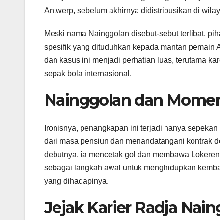
Antwerp, sebelum akhirnya didistribusikan di wilay
Meski nama Nainggolan disebut-sebut terlibat, p
spesifik yang dituduhkan kepada mantan pemain A
dan kasus ini menjadi perhatian luas, terutama ka
sepak bola internasional.
Nainggolan dan Momen 
Ironisnya, penangkapan ini terjadi hanya sepekan 
dari masa pensiun dan menandatangani kontrak de
debutnya, ia mencetak gol dan membawa Lokeren 
sebagai langkah awal untuk menghidupkan kembali
yang dihadapinya.
Jejak Karier Radja Nai