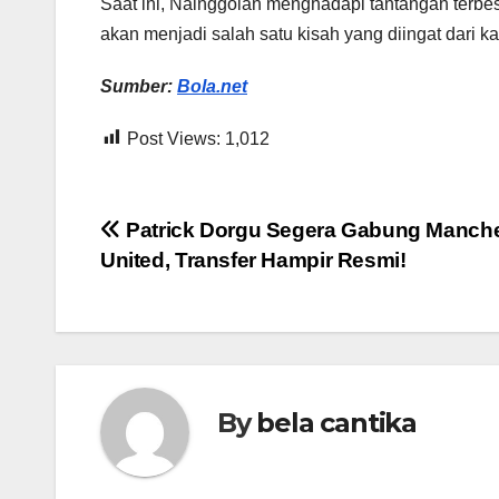
Saat ini, Nainggolan menghadapi tantangan terbes
akan menjadi salah satu kisah yang diingat dari k
Sumber:
Bola.net
Post Views:
1,012
Post
Patrick Dorgu Segera Gabung Manche
United, Transfer Hampir Resmi!
navigation
By
bela cantika