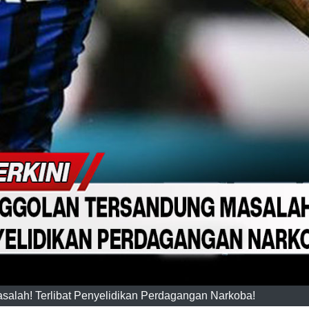
alah! Terlibat Penyelidikan Perdagangan Narkoba!