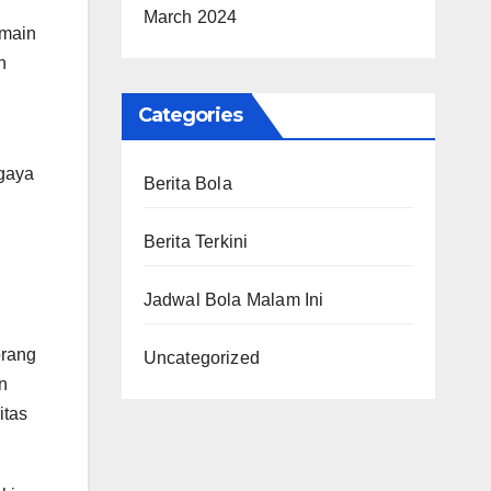
March 2024
rmain
n
Categories
 gaya
Berita Bola
Berita Terkini
Jadwal Bola Malam Ini
orang
Uncategorized
n
itas