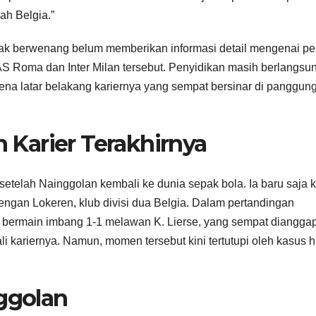
ah Belgia.”
ihak berwenang belum memberikan informasi detail mengenai pe
S Roma dan Inter Milan tersebut. Penyidikan masih berlangsun
rena latar belakang kariernya yang sempat bersinar di panggun
Karier Terakhirnya
setelah Nainggolan kembali ke dunia sepak bola. Ia baru saja k
ngan Lokeren, klub divisi dua Belgia. Dalam pertandingan
bermain imbang 1-1 melawan K. Lierse, yang sempat diangga
 kariernya. Namun, momen tersebut kini tertutupi oleh kasus
nggolan