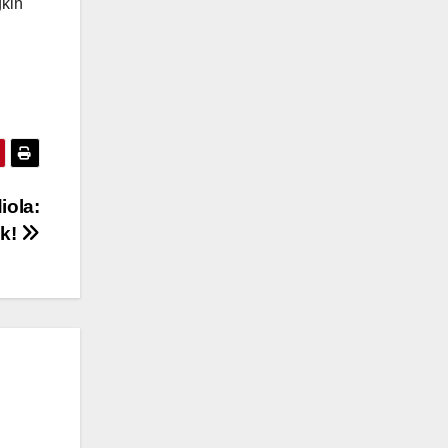
gkin
iola:
ik!