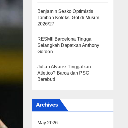
Benjamin Sesko Optimistis
Tambah Koleksi Gol di Musim
2026/27
RESMI! Barcelona Tinggal
Selangkah Dapatkan Anthony
Gordon
Julian Alvarez Tinggalkan
Atletico? Barca dan PSG
Berebut!
Archives
May 2026