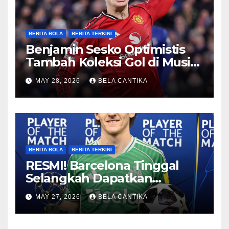
BERITA BOLA
BERITA TERKINI
Benjamin Sesko Optimistis
Tambah Koleksi Gol di Musim
2026/27
MAY 28, 2026
BELA CANTIKA
BERITA BOLA
BERITA TERKINI
RESMI! Barcelona Tinggal
Selangkah Dapatkan
Anthony Gordon
MAY 27, 2026
BELA CANTIKA