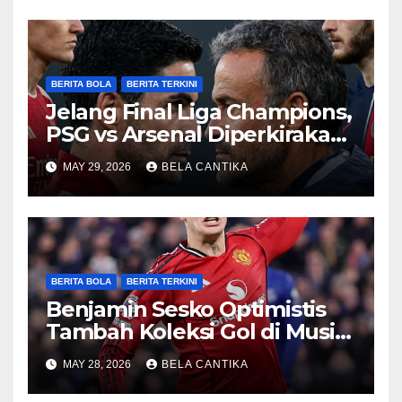
BERITA BOLA
BERITA TERKINI
Jelang Final Liga Champions,
PSG vs Arsenal Diperkirakan
Sengit
MAY 29, 2026
BELA CANTIKA
BERITA BOLA
BERITA TERKINI
Benjamin Sesko Optimistis
Tambah Koleksi Gol di Musim
2026/27
MAY 28, 2026
BELA CANTIKA