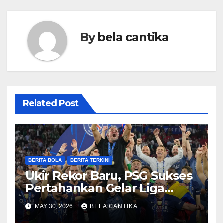
By
bela cantika
Related Post
BERITA BOLA
BERITA TERKINI
Ukir Rekor Baru, PSG Sukses
Pertahankan Gelar Liga
Champions
MAY 30, 2026
BELA CANTIKA