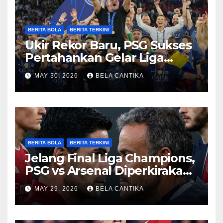
BERITA BOLA
BERITA TERKINI
Ukir Rekor Baru, PSG Sukses
Pertahankan Gelar Liga
Champions
MAY 30, 2026
BELA CANTIKA
BERITA BOLA
BERITA TERKINI
Jelang Final Liga Champions,
PSG vs Arsenal Diperkirakan
Sengit
MAY 29, 2026
BELA CANTIKA