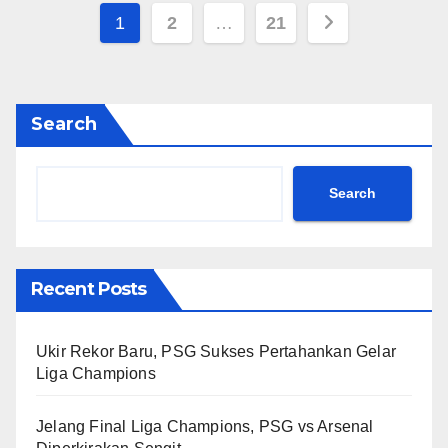
Posts
1
2
…
21
pagination
Search
Search
Recent Posts
Ukir Rekor Baru, PSG Sukses Pertahankan Gelar
Liga Champions
Jelang Final Liga Champions, PSG vs Arsenal