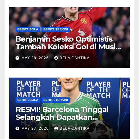
BERITA BOLA
BERITA TERKINI
Benjamin Sesko Optimistis
Tambah Koleksi Gol di Musim
2026/27
MAY 28, 2026
BELA CANTIKA
BERITA BOLA
BERITA TERKINI
RESMI! Barcelona Tinggal
Selangkah Dapatkan
Anthony Gordon
MAY 27, 2026
BELA CANTIKA