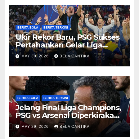
BERITA BOLA
BERITA TERKINI
Ukir Rekor Baru, PSG Sukses
Pertahankan Gelar Liga
Champions
MAY 30, 2026
BELA CANTIKA
BERITA BOLA
BERITA TERKINI
Jelang Final Liga Champions,
PSG vs Arsenal Diperkirakan
Sengit
MAY 29, 2026
BELA CANTIKA