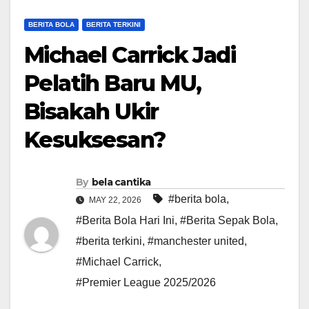
BERITA BOLA
BERITA TERKINI
Michael Carrick Jadi
Pelatih Baru MU,
Bisakah Ukir
Kesuksesan?
By
bela cantika
#berita bola
,
MAY 22, 2026
#Berita Bola Hari Ini
,
#Berita Sepak Bola
,
#berita terkini
,
#manchester united
,
#Michael Carrick
,
#Premier League 2025/2026