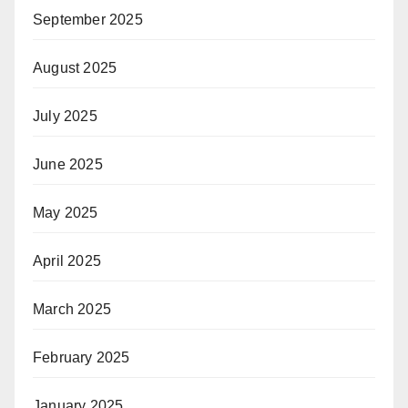
September 2025
August 2025
July 2025
June 2025
May 2025
April 2025
March 2025
February 2025
January 2025