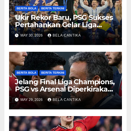
BERITA BOLA
BERITA TERKINI
Ukir Rekor Baru, PSG Sukses
Pertahankan Gelar Liga
Champions
MAY 30, 2026
BELA CANTIKA
BERITA BOLA
BERITA TERKINI
Jelang Final Liga Champions,
PSG vs Arsenal Diperkirakan
Sengit
MAY 29, 2026
BELA CANTIKA