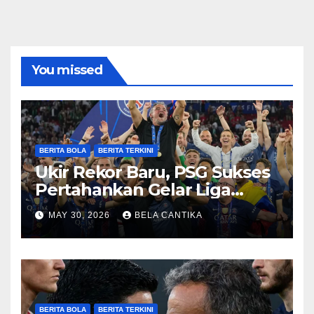
You missed
BERITA BOLA
BERITA TERKINI
Ukir Rekor Baru, PSG Sukses
Pertahankan Gelar Liga
Champions
MAY 30, 2026
BELA CANTIKA
BERITA BOLA
BERITA TERKINI