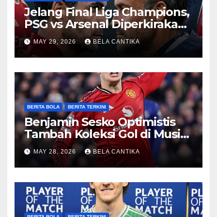
Jelang Final Liga Champions,
PSG vs Arsenal Diperkirakan
Sengit
MAY 29, 2026
BELA CANTIKA
BERITA BOLA
BERITA TERKINI
Benjamin Sesko Optimistis
Tambah Koleksi Gol di Musim
2026/27
MAY 28, 2026
BELA CANTIKA
BERITA BOLA
BERITA TERKINI