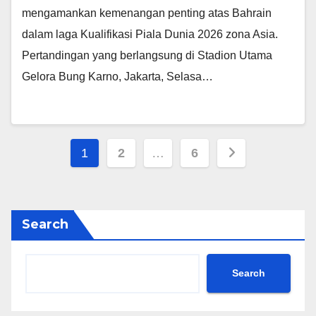
mengamankan kemenangan penting atas Bahrain
dalam laga Kualifikasi Piala Dunia 2026 zona Asia.
Pertandingan yang berlangsung di Stadion Utama
Gelora Bung Karno, Jakarta, Selasa…
Posts
1
2
…
6
pagination
Search
Search