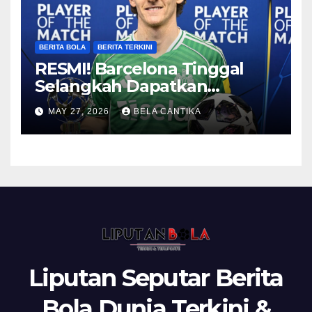
BERITA BOLA
BERITA TERKINI
RESMI! Barcelona Tinggal
Selangkah Dapatkan
Anthony Gordon
MAY 27, 2026
BELA CANTIKA
Liputan Seputar Berita
Bola Dunia Terkini &