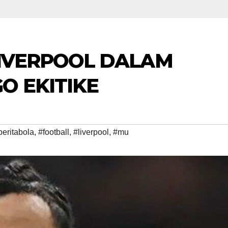
IVERPOOL DALAM
O EKITIKE
beritabola
,
#football
,
#liverpool
,
#mu