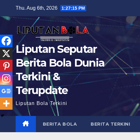
Skip
Thu. Aug 6th, 2026
1:27:17 PM
to
content
Liputan Seputar
Berita Bola Dunia
Terkini &
Terupdate
Liputan Bola Terkini
BERITA BOLA
BERITA TERKINI