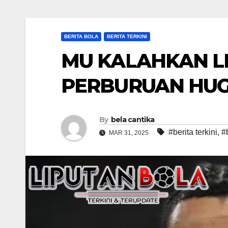
BERITA BOLA
BERITA TERKINI
MU KALAHKAN L
PERBURUAN HUG
By
bela cantika
#berita terkini
,
#
MAR 31, 2025