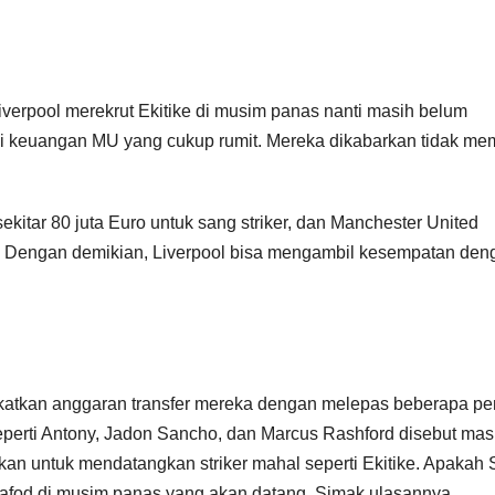
verpool merekrut Ekitike di musim panas nanti masih belum
si keuangan MU yang cukup rumit. Mereka dikabarkan tidak mem
sekitar 80 juta Euro untuk sang striker, dan Manchester United
t. Dengan demikian, Liverpool bisa mengambil kesempatan den
katkan anggaran transfer mereka dengan melepas beberapa p
perti Antony, Jadon Sancho, dan Marcus Rashford disebut ma
akan untuk mendatangkan striker mahal seperti Ekitike. Apakah 
afod di musim panas yang akan datang, Simak ulasannya.