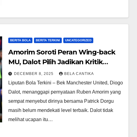
BERITA BOLA
BERITA TERKINI
UNCATEGORIZED
Amorim Soroti Peran Wing-back
MU, Dalot Pilih Jadikan Kritik
Sebagai Motivasi
DECEMBER 8, 2025
BELA CANTIKA
Liputan Bola Terkini – Bek Manchester United, Diogo
Dalot, menanggapi pernyataan Ruben Amorim yang
sempat menyebut dirinya bersama Patrick Dorgu
masih belum mendekati level terbaik. Dalot tidak
melihat ucapan itu…