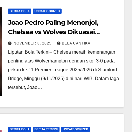
BERITA BOLA
UNCATEGORIZED
Joao Pedro Paling Menonjol,
Chelsea vs Wolves Dikuasai
Olehnya
NOVEMBER 8, 2025
BELA CANTIKA
Liputan Bola Terkini– Chelsea meraih kemenangan
penting atas Wolverhampton dengan skor 3-0 pada
pekan ke-11 Premier League 2025/2026 di Stamford
Bridge, Minggu (9/11/2025) dini hari WIB. Dalam laga
tersebut, Joao…
BERITA BOLA
BERITA TERKINI
UNCATEGORIZED