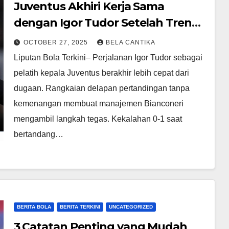
Juventus Akhiri Kerja Sama
dengan Igor Tudor Setelah Tren
Buruk Berlanjut
OCTOBER 27, 2025
BELA CANTIKA
Liputan Bola Terkini– Perjalanan Igor Tudor sebagai
pelatih kepala Juventus berakhir lebih cepat dari
dugaan. Rangkaian delapan pertandingan tanpa
kemenangan membuat manajemen Bianconeri
mengambil langkah tegas. Kekalahan 0-1 saat
bertandang…
BERITA BOLA
BERITA TERKINI
UNCATEGORIZED
3 Catatan Penting yang Mudah