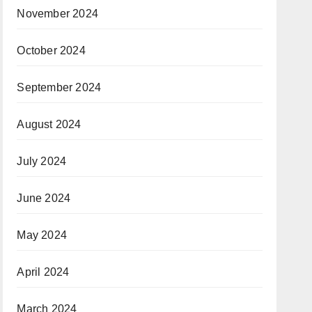
November 2024
October 2024
September 2024
August 2024
July 2024
June 2024
May 2024
April 2024
March 2024