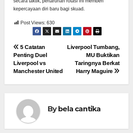
secara taktik, pertaruhan rotasi ini memberi
kepercayaan diri baru bagi skuad.
Post Views:
630
Post
5 Catatan
Liverpool Tumbang,
Penting Duel
MU Buktikan
navigation
Liverpool vs
Taringnya Berkat
Manchester United
Harry Maguire
By
bela cantika