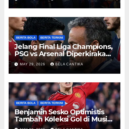
BERITA BOLA
BERITA TERKINI
Jelang Final Liga Champions,
PSG vs Arsenal Diperkirakan
Sengit
MAY 29, 2026
BELA CANTIKA
BERITA BOLA
BERITA TERKINI
Benjamin Sesko Optimistis
Tambah Koleksi Gol di Musim
2026/27