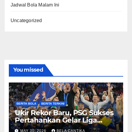
Jadwal Bola Malam Ini
Uncategorized
You missed
BERITA BOLA
BERITA TERKINI
Ukir Rekor Baru, PSG Sukses
Pertahankan Gelar Liga
Champions
MAY 30, 2026
BELA CANTIKA