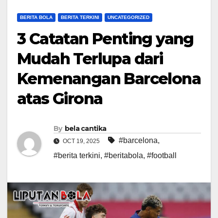
BERITA BOLA
BERITA TERKINI
UNCATEGORIZED
3 Catatan Penting yang
Mudah Terlupa dari
Kemenangan Barcelona
atas Girona
By
bela cantika
#barcelona
,
OCT 19, 2025
#berita terkini
,
#beritabola
,
#football