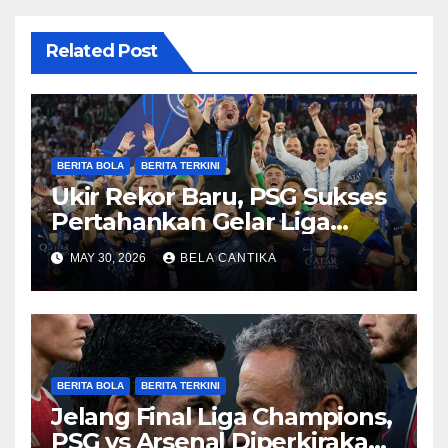
Related Post
BERITA BOLA
BERITA TERKINI
Ukir Rekor Baru, PSG Sukses
Pertahankan Gelar Liga
Champions
MAY 30, 2026
BELA CANTIKA
BERITA BOLA
BERITA TERKINI
Jelang Final Liga Champions,
PSG vs Arsenal Diperkirakan