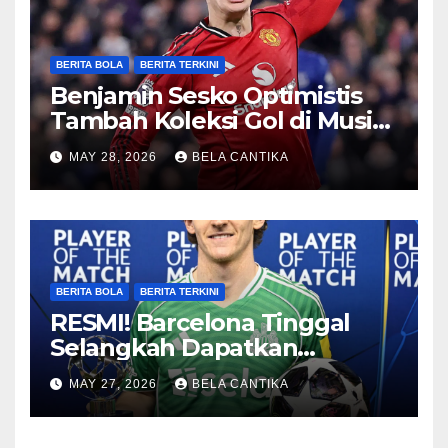
BERITA BOLA
BERITA TERKINI
Benjamin Sesko Optimistis
Tambah Koleksi Gol di Musim
2026/27
MAY 28, 2026
BELA CANTIKA
BERITA BOLA
BERITA TERKINI
RESMI! Barcelona Tinggal
Selangkah Dapatkan
Anthony Gordon
MAY 27, 2026
BELA CANTIKA