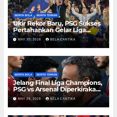
BERITA BOLA
BERITA TERKINI
Ukir Rekor Baru, PSG Sukses
Pertahankan Gelar Liga
Champions
MAY 30, 2026
BELA CANTIKA
BERITA BOLA
BERITA TERKINI
Jelang Final Liga Champions,
PSG vs Arsenal Diperkirakan
Sengit
MAY 29, 2026
BELA CANTIKA