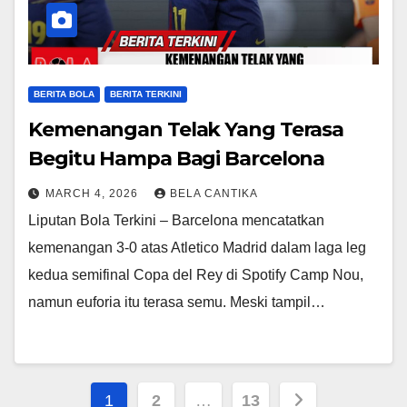
BERITA BOLA
BERITA TERKINI
Kemenangan Telak Yang Terasa
Begitu Hampa Bagi Barcelona
MARCH 4, 2026
BELA CANTIKA
Liputan Bola Terkini – Barcelona mencatatkan
kemenangan 3-0 atas Atletico Madrid dalam laga leg
kedua semifinal Copa del Rey di Spotify Camp Nou,
namun euforia itu terasa semu. Meski tampil…
Posts
1
2
…
13