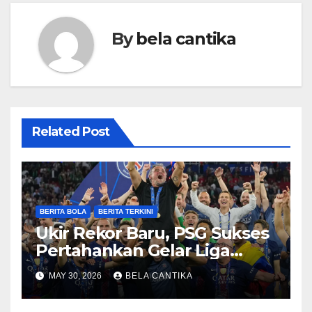
By
bela cantika
Related Post
BERITA BOLA
BERITA TERKINI
Ukir Rekor Baru, PSG Sukses
Pertahankan Gelar Liga
Champions
MAY 30, 2026
BELA CANTIKA