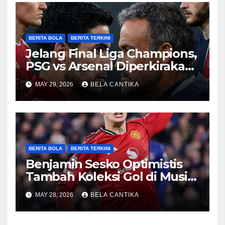
BERITA BOLA
BERITA TERKINI
Jelang Final Liga Champions,
PSG vs Arsenal Diperkirakan
Sengit
MAY 29, 2026
BELA CANTIKA
BERITA BOLA
BERITA TERKINI
Benjamin Sesko Optimistis
Tambah Koleksi Gol di Musim
2026/27
MAY 28, 2026
BELA CANTIKA