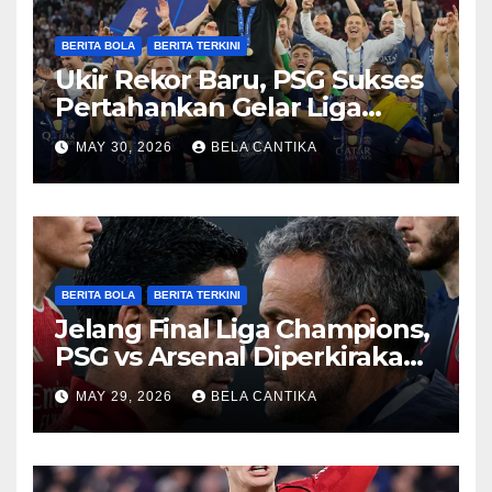
BERITA BOLA
BERITA TERKINI
Ukir Rekor Baru, PSG Sukses
Pertahankan Gelar Liga
Champions
MAY 30, 2026
BELA CANTIKA
BERITA BOLA
BERITA TERKINI
Jelang Final Liga Champions,
PSG vs Arsenal Diperkirakan
Sengit
MAY 29, 2026
BELA CANTIKA