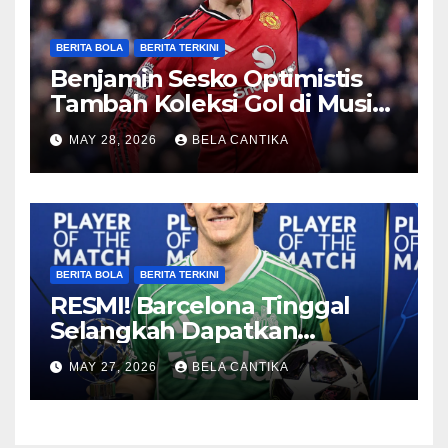
BERITA BOLA
BERITA TERKINI
Benjamin Sesko Optimistis
Tambah Koleksi Gol di Musim
2026/27
MAY 28, 2026
BELA CANTIKA
BERITA BOLA
BERITA TERKINI
RESMI! Barcelona Tinggal
Selangkah Dapatkan
Anthony Gordon
MAY 27, 2026
BELA CANTIKA