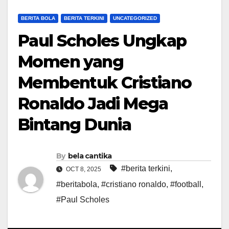
BERITA BOLA
BERITA TERKINI
UNCATEGORIZED
Paul Scholes Ungkap
Momen yang
Membentuk Cristiano
Ronaldo Jadi Mega
Bintang Dunia
By
bela cantika
#berita terkini
,
OCT 8, 2025
#beritabola
,
#cristiano ronaldo
,
#football
,
#Paul Scholes