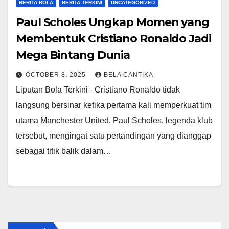
BERITA BOLA
BERITA TERKINI
UNCATEGORIZED
Paul Scholes Ungkap Momen yang
Membentuk Cristiano Ronaldo Jadi
Mega Bintang Dunia
OCTOBER 8, 2025
BELA CANTIKA
Liputan Bola Terkini– Cristiano Ronaldo tidak
langsung bersinar ketika pertama kali memperkuat tim
utama Manchester United. Paul Scholes, legenda klub
tersebut, mengingat satu pertandingan yang dianggap
sebagai titik balik dalam…