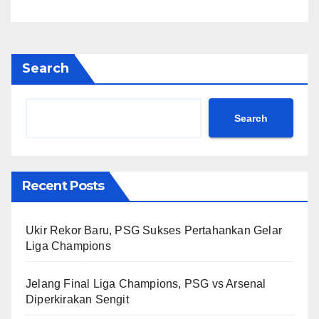
Search
Search
Recent Posts
Ukir Rekor Baru, PSG Sukses Pertahankan Gelar
Liga Champions
Jelang Final Liga Champions, PSG vs Arsenal
Diperkirakan Sengit