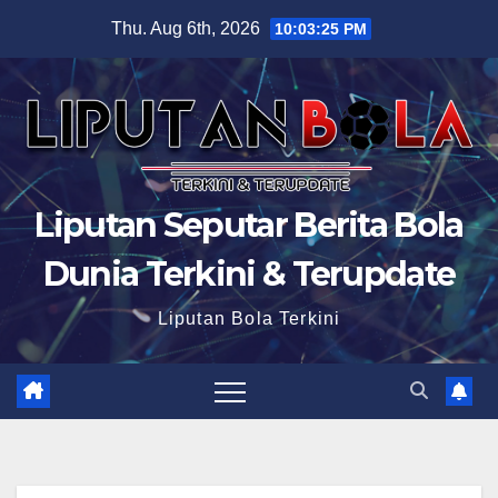
Skip
Thu. Aug 6th, 2026
10:03:26 PM
to
content
Liputan Seputar Berita Bola
Dunia Terkini & Terupdate
Liputan Bola Terkini