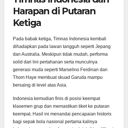
Harapan di Putaran
Ketiga
Pada babak ketiga, Timnas Indonesia kembali
dihadapkan pada lawan tangguh seperti Jepang
dan Australia. Meskipun tidak mudah, performa
solid dari lini pertahanan serta munculnya
generasi muda seperti Marselino Ferdinan dan
Thom Haye membuat skuad Garuda mampu
bersaing di level atas Asia.
Indonesia kemudian finis di posisi keempat
klasemen grup dan memastikan tiket ke putaran
keempat. Hasil ini menandai pencapaian historis
bagi sepak bola nasional pertama kalinya