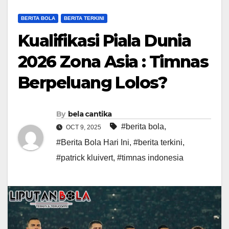
BERITA BOLA
BERITA TERKINI
Kualifikasi Piala Dunia
2026 Zona Asia : Timnas
Berpeluang Lolos?
By
bela cantika
#berita bola
,
OCT 9, 2025
#Berita Bola Hari Ini
,
#berita terkini
,
#patrick kluivert
,
#timnas indonesia