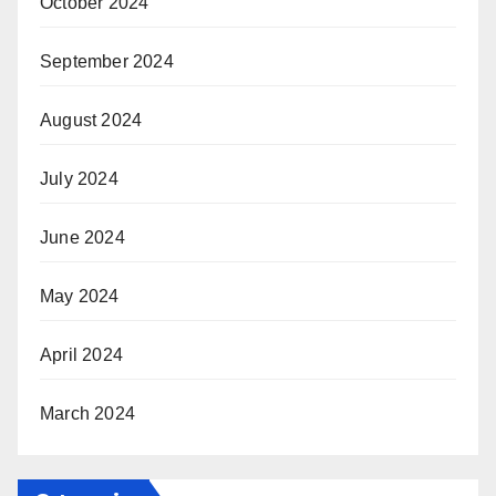
October 2024
September 2024
August 2024
July 2024
June 2024
May 2024
April 2024
March 2024