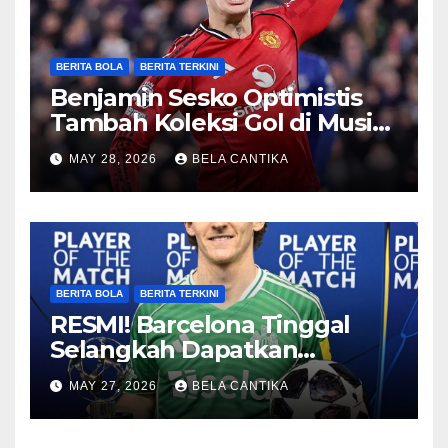
BERITA BOLA
BERITA TERKINI
Benjamin Sesko Optimistis
Tambah Koleksi Gol di Musim
2026/27
MAY 28, 2026
BELA CANTIKA
BERITA BOLA
BERITA TERKINI
RESMI! Barcelona Tinggal
Selangkah Dapatkan
Anthony Gordon
MAY 27, 2026
BELA CANTIKA