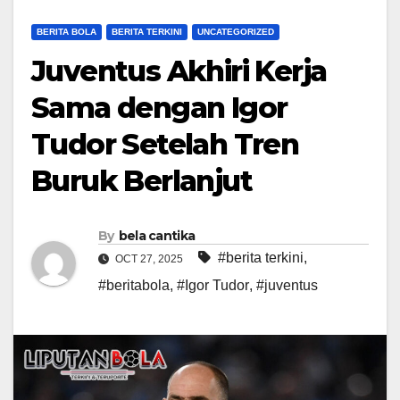
BERITA BOLA
BERITA TERKINI
UNCATEGORIZED
Juventus Akhiri Kerja
Sama dengan Igor
Tudor Setelah Tren
Buruk Berlanjut
By
bela cantika
#berita terkini
,
OCT 27, 2025
#beritabola
,
#Igor Tudor
,
#juventus