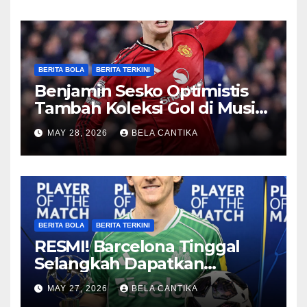
BERITA BOLA
BERITA TERKINI
Benjamin Sesko Optimistis
Tambah Koleksi Gol di Musim
2026/27
MAY 28, 2026
BELA CANTIKA
BERITA BOLA
BERITA TERKINI
RESMI! Barcelona Tinggal
Selangkah Dapatkan
Anthony Gordon
MAY 27, 2026
BELA CANTIKA