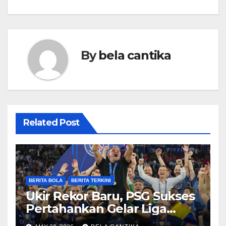
By
bela cantika
Related Post
BERITA BOLA
BERITA TERKINI
Ukir Rekor Baru, PSG Sukses
Pertahankan Gelar Liga
Champions