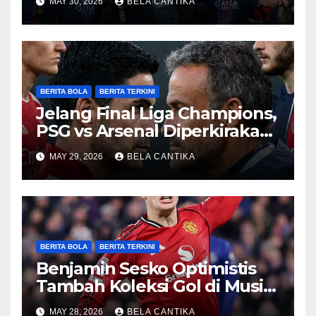
MAY 30, 2026
BELA CANTIKA
BERITA BOLA
BERITA TERKINI
Jelang Final Liga Champions,
PSG vs Arsenal Diperkirakan
Sengit
MAY 29, 2026
BELA CANTIKA
BERITA BOLA
BERITA TERKINI
Benjamin Sesko Optimistis
Tambah Koleksi Gol di Musim
2026/27
MAY 28, 2026
BELA CANTIKA