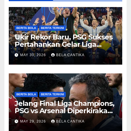
BERITA BOLA
BERITA TERKINI
Ukir Rekor Baru, PSG Sukses
Pertahankan Gelar Liga
Champions
MAY 30, 2026
BELA CANTIKA
BERITA BOLA
BERITA TERKINI
Jelang Final Liga Champions,
PSG vs Arsenal Diperkirakan
Sengit
MAY 29, 2026
BELA CANTIKA