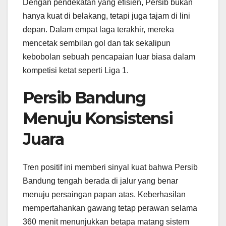
Dengan pendekatan yang efisien, Persib bukan
hanya kuat di belakang, tetapi juga tajam di lini
depan. Dalam empat laga terakhir, mereka
mencetak sembilan gol dan tak sekalipun
kebobolan sebuah pencapaian luar biasa dalam
kompetisi ketat seperti Liga 1.
Persib Bandung
Menuju Konsistensi
Juara
Tren positif ini memberi sinyal kuat bahwa Persib
Bandung tengah berada di jalur yang benar
menuju persaingan papan atas. Keberhasilan
mempertahankan gawang tetap perawan selama
360 menit menunjukkan betapa matang sistem