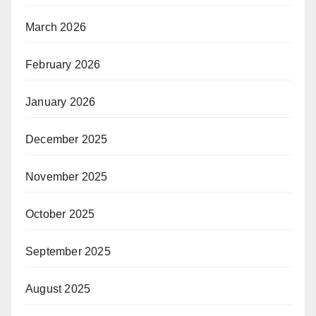
March 2026
February 2026
January 2026
December 2025
November 2025
October 2025
September 2025
August 2025