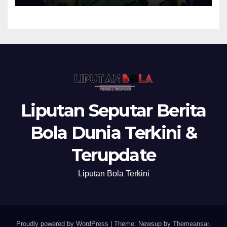
Liputan Seputar Berita
Bola Dunia Terkini &
Terupdate
Liputan Bola Terkini
Proudly powered by WordPress
|
Theme: Newsup by
Themeansar
.