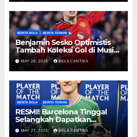
BERITA BOLA
BERITA TERKINI
Benjamin Sesko Optimistis
Tambah Koleksi Gol di Musim
2026/27
MAY 28, 2026
BELA CANTIKA
BERITA BOLA
BERITA TERKINI
RESMI! Barcelona Tinggal
Selangkah Dapatkan
Anthony Gordon
MAY 27, 2026
BELA CANTIKA