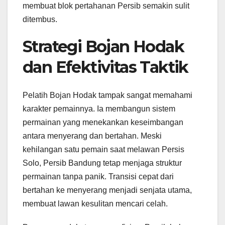
membuat blok pertahanan Persib semakin sulit
ditembus.
Strategi Bojan Hodak
dan Efektivitas Taktik
Pelatih Bojan Hodak tampak sangat memahami
karakter pemainnya. Ia membangun sistem
permainan yang menekankan keseimbangan
antara menyerang dan bertahan. Meski
kehilangan satu pemain saat melawan Persis
Solo, Persib Bandung tetap menjaga struktur
permainan tanpa panik. Transisi cepat dari
bertahan ke menyerang menjadi senjata utama,
membuat lawan kesulitan mencari celah.