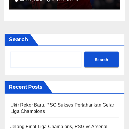
MAY 28, 2026
BELA CANTIKA
Search
Search
Recent Posts
Ukir Rekor Baru, PSG Sukses Pertahankan Gelar
Liga Champions
Jelang Final Liga Champions, PSG vs Arsenal