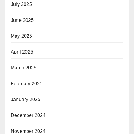
July 2025
June 2025
May 2025
April 2025
March 2025
February 2025
January 2025
December 2024
November 2024