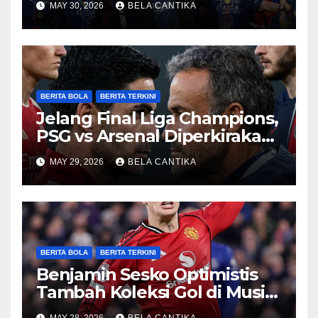
MAY 30, 2026
BELA CANTIKA
BERITA BOLA
BERITA TERKINI
Jelang Final Liga Champions,
PSG vs Arsenal Diperkirakan
Sengit
MAY 29, 2026
BELA CANTIKA
BERITA BOLA
BERITA TERKINI
Benjamin Sesko Optimistis
Tambah Koleksi Gol di Musim
2026/27