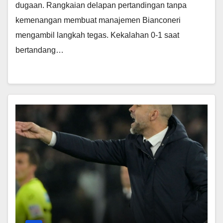
dugaan. Rangkaian delapan pertandingan tanpa
kemenangan membuat manajemen Bianconeri
mengambil langkah tegas. Kekalahan 0-1 saat
bertandang…