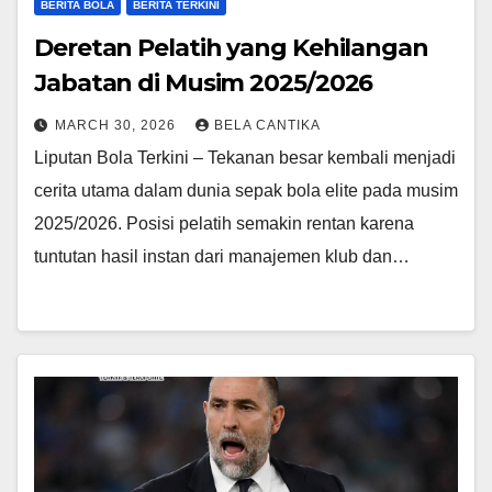
BERITA BOLA
BERITA TERKINI
Deretan Pelatih yang Kehilangan
Jabatan di Musim 2025/2026
MARCH 30, 2026
BELA CANTIKA
Liputan Bola Terkini – Tekanan besar kembali menjadi
cerita utama dalam dunia sepak bola elite pada musim
2025/2026. Posisi pelatih semakin rentan karena
tuntutan hasil instan dari manajemen klub dan…