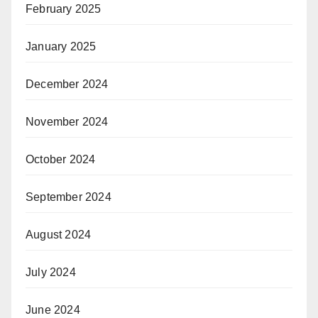
February 2025
January 2025
December 2024
November 2024
October 2024
September 2024
August 2024
July 2024
June 2024