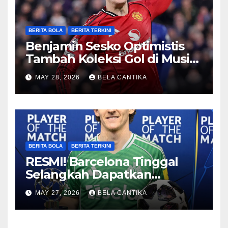
BERITA BOLA
BERITA TERKINI
Benjamin Sesko Optimistis
Tambah Koleksi Gol di Musim
2026/27
MAY 28, 2026
BELA CANTIKA
BERITA BOLA
BERITA TERKINI
RESMI! Barcelona Tinggal
Selangkah Dapatkan
Anthony Gordon
MAY 27, 2026
BELA CANTIKA