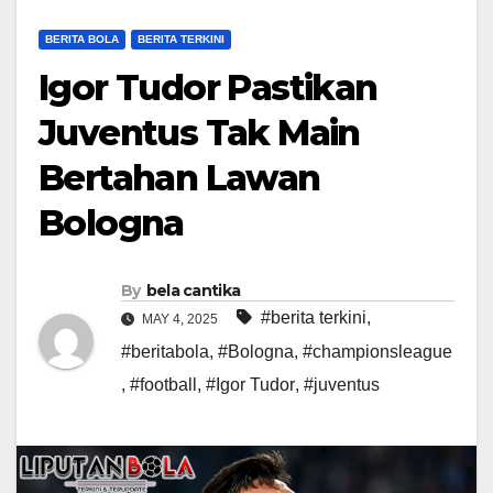
BERITA BOLA
BERITA TERKINI
Igor Tudor Pastikan
Juventus Tak Main
Bertahan Lawan
Bologna
By
bela cantika
#berita terkini
,
MAY 4, 2025
#beritabola
,
#Bologna
,
#championsleague
,
#football
,
#Igor Tudor
,
#juventus