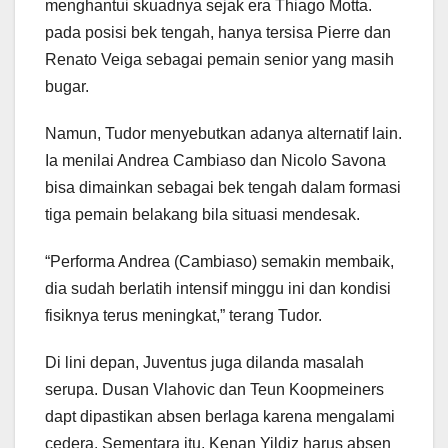
menghantui skuadnya sejak era Thiago Motta.
pada posisi bek tengah, hanya tersisa Pierre dan
Renato Veiga sebagai pemain senior yang masih
bugar.
Namun, Tudor menyebutkan adanya alternatif lain.
Ia menilai Andrea Cambiaso dan Nicolo Savona
bisa dimainkan sebagai bek tengah dalam formasi
tiga pemain belakang bila situasi mendesak.
“Performa Andrea (Cambiaso) semakin membaik,
dia sudah berlatih intensif minggu ini dan kondisi
fisiknya terus meningkat,” terang Tudor.
Di lini depan, Juventus juga dilanda masalah
serupa. Dusan Vlahovic dan Teun Koopmeiners
dapt dipastikan absen berlaga karena mengalami
cedera. Sementara itu, Kenan Yildiz harus absen