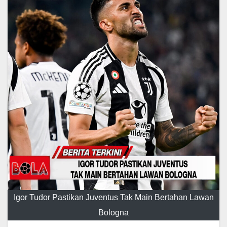
Igor Tudor Pastikan Juventus Tak Main Bertahan Lawan
Bologna