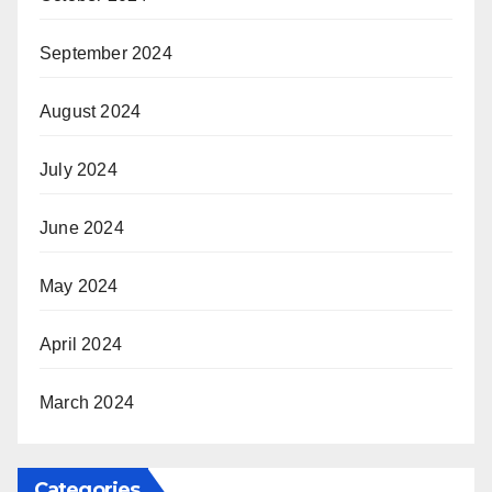
September 2024
August 2024
July 2024
June 2024
May 2024
April 2024
March 2024
Categories