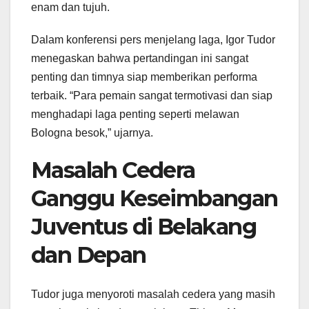
enam dan tujuh.
Dalam konferensi pers menjelang laga, Igor Tudor
menegaskan bahwa pertandingan ini sangat
penting dan timnya siap memberikan performa
terbaik. “Para pemain sangat termotivasi dan siap
menghadapi laga penting seperti melawan
Bologna besok,” ujarnya.
Masalah Cedera
Ganggu Keseimbangan
Juventus di Belakang
dan Depan
Tudor juga menyoroti masalah cedera yang masih