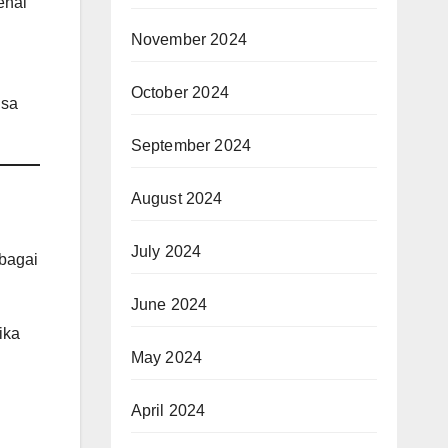
enal
November 2024
October 2024
isa
September 2024
August 2024
July 2024
bagai
June 2024
ika
May 2024
April 2024