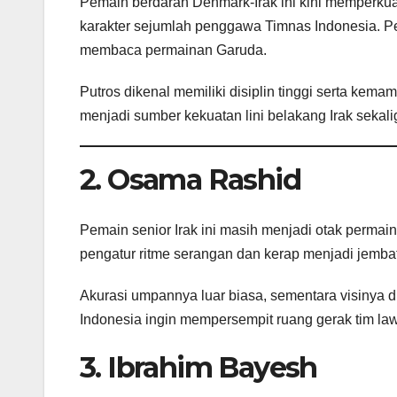
Pemain berdarah Denmark-Irak ini kini memperku
karakter sejumlah penggawa Timnas Indonesia. Pe
membaca permainan Garuda.
Putros dikenal memiliki disiplin tinggi serta kema
menjadi sumber kekuatan lini belakang Irak sekali
2. Osama Rashid
Pemain senior Irak ini masih menjadi otak permai
pengatur ritme serangan dan kerap menjadi jembat
Akurasi umpannya luar biasa, sementara visinya d
Indonesia ingin mempersempit ruang gerak tim lawa
3. Ibrahim Bayesh