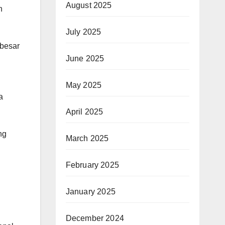
August 2025
n
July 2025
rbesar
June 2025
May 2025
a
April 2025
ng
March 2025
February 2025
January 2025
December 2024