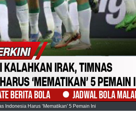
as Indonesia Harus ‘Mematikan’ 5 Pemain Ini