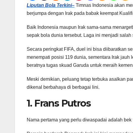
Liputan Bola Terkini–
Timnas Indonesia akan meng
berjumpa dengan Irak pada babak keempat Kualifi
Baik Indonesia maupun Irak sama-sama menargetka
sepak bola dunia tersebut. Laga ini menjadi salah
Secara peringkat FIFA, duel ini bisa diibaratkan s
menempati posisi 119 dunia, sementara Irak jauh l
beratnya tugas skuad Garuda untuk meraih keme
Meski demikian, peluang tetap terbuka asalkan p
dikenal berbahaya di berbagai lini.
1. Frans Putros
Nama pertama yang perlu diwaspadai adalah bek