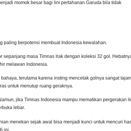
enjadi momok besar bagi lini pertahanan Garuda bila tidak
g paling berpotensi membuat Indonesia kewalahan.
r sepanjang masa Timnas Irak dengan koleksi 32 gol. Hebatnya
hir melawan Indonesia.
 bahaya, terutama karena insting mencetak golnya sangat tajam
eras untuk menutup ruang geraknya.
amun, jika Timnas Indonesia mampu mematikan pergerakan l
rbuka lebar.
anian menekan sejak awal bisa menjadi kunci untuk mencuri has
 ini.