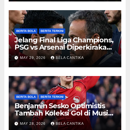
BERITA BOLA
BERITA TERKINI
Jelang Final Liga Champions,
PSG vs Arsenal Diperkirakan
Sengit
MAY 29, 2026
BELA CANTIKA
BERITA BOLA
BERITA TERKINI
Benjamin Sesko Optimistis
Tambah Koleksi Gol di Musim
2026/27
MAY 28, 2026
BELA CANTIKA