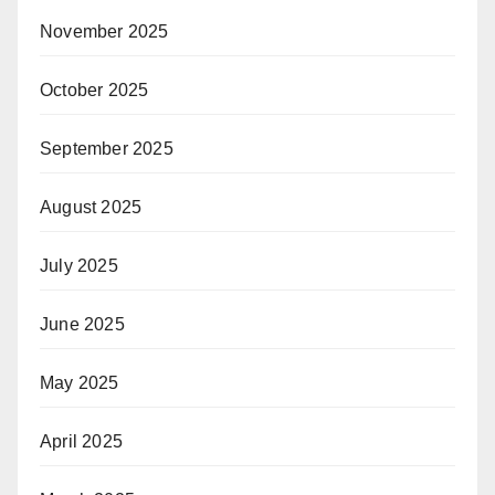
November 2025
October 2025
September 2025
August 2025
July 2025
June 2025
May 2025
April 2025