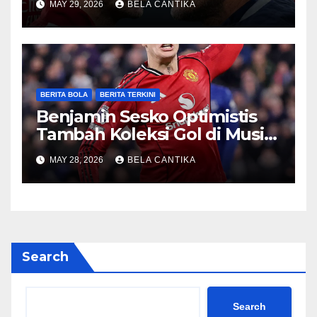
MAY 29, 2026
BELA CANTIKA
BERITA BOLA
BERITA TERKINI
Benjamin Sesko Optimistis
Tambah Koleksi Gol di Musim
2026/27
MAY 28, 2026
BELA CANTIKA
Search
Search