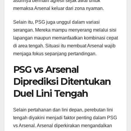
asuhnya bermain agresif sejak awal untuk
memaksa Arsenal keluar dari zona nyaman.
Selain itu, PSG juga unggul dalam variasi
serangan. Mereka mampu menyerang melalui sisi
lapangan maupun memanfaatkan kombinasi cepat
di area tengah. Situasi itu membuat Arsenal wajib
menjaga fokus sepanjang pertandingan.
PSG vs Arsenal
Diprediksi Ditentukan
Duel Lini Tengah
Selain pertahanan dan lini depan, perebutan lini
tengah diyakini menjadi faktor penting dalam PSG
vs Arsenal. Arsenal diperkirakan mengandalkan