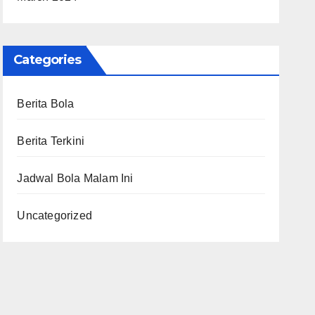
Categories
Berita Bola
Berita Terkini
Jadwal Bola Malam Ini
Uncategorized