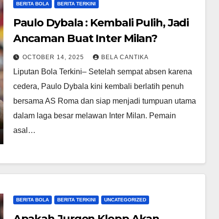
BERITA BOLA
BERITA TERKINI
Paulo Dybala : Kembali Pulih, Jadi
Ancaman Buat Inter Milan?
OCTOBER 14, 2025
BELA CANTIKA
Liputan Bola Terkini– Setelah sempat absen karena
cedera, Paulo Dybala kini kembali berlatih penuh
bersama AS Roma dan siap menjadi tumpuan utama
dalam laga besar melawan Inter Milan. Pemain
asal…
BERITA BOLA
BERITA TERKINI
UNCATEGORIZED
Apakah Jurgen Klopp Akan