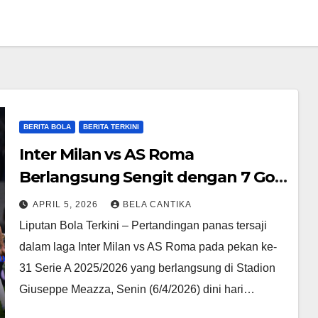
BERITA BOLA
BERITA TERKINI
Inter Milan vs AS Roma
Berlangsung Sengit dengan 7 Gol
Tercipta
APRIL 5, 2026
BELA CANTIKA
Liputan Bola Terkini – Pertandingan panas tersaji
dalam laga Inter Milan vs AS Roma pada pekan ke-
31 Serie A 2025/2026 yang berlangsung di Stadion
Giuseppe Meazza, Senin (6/4/2026) dini hari…