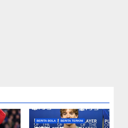
BERITA BOLA
BERITA TERKINI