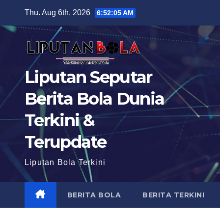
Skip
Thu. Aug 6th, 2026
6:52:06 AM
to
content
Liputan Seputar
Berita Bola Dunia
Terkini &
Terupdate
Liputan Bola Terkini
BERITA BOLA
BERITA TERKINI