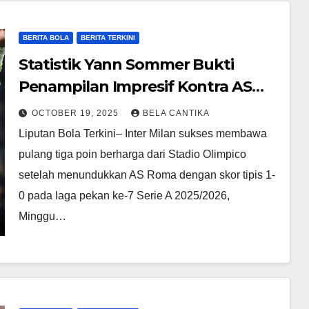
BERITA BOLA
BERITA TERKINI
Statistik Yann Sommer Bukti
Penampilan Impresif Kontra AS
Roma
OCTOBER 19, 2025
BELA CANTIKA
Liputan Bola Terkini– Inter Milan sukses membawa
pulang tiga poin berharga dari Stadio Olimpico
setelah menundukkan AS Roma dengan skor tipis 1-
0 pada laga pekan ke-7 Serie A 2025/2026,
Minggu…