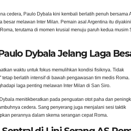
na cedera, Paulo Dybala kini kembali berlatih penuh bersama 
besar melawan Inter Milan. Pemain asal Argentina itu diyakini
 Roma, terutama di momen krusial menuju paruh kedua musim 
Paulo Dybala Jelang Laga Bes
tkan waktu untuk fokus memulihkan kondisi fisiknya. Tidak
a” tetap berlatih intensif di bawah pengawasan tim medis Roma.
hadapi laga penting melawan Inter Milan di San Siro.
an Dybala menitikberatkan pada penguatan otot paha dan pening
kambuhnya cedera. Sang penyerang juga menjalani sesi taktik
apkan perannya dalam skema serangan cepat Roma.
 Sentral di Lini Serang AS Ro