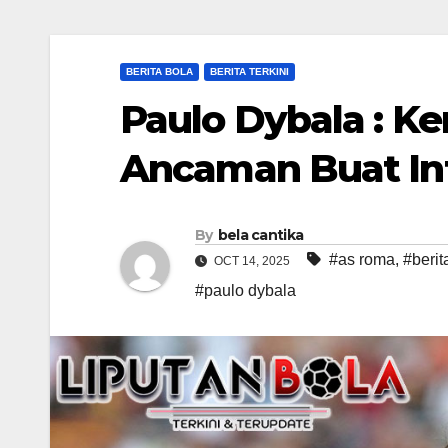
BERITA BOLA
BERITA TERKINI
Paulo Dybala : Ke
Ancaman Buat Int
By
bela cantika
#as roma
,
#berit
OCT 14, 2025
#paulo dybala