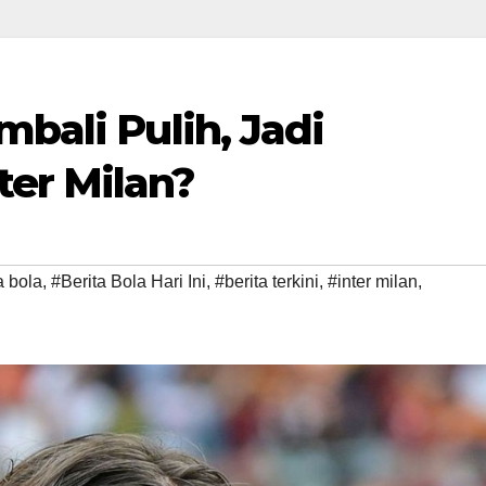
mbali Pulih, Jadi
er Milan?
a bola
,
#Berita Bola Hari Ini
,
#berita terkini
,
#inter milan
,