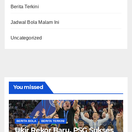
Berita Terkini
Jadwal Bola Malam Ini
Uncategorized
You missed
BERITA BOLA
BERITA TERKINI
Ukir Rekor Baru, PSG Sukses