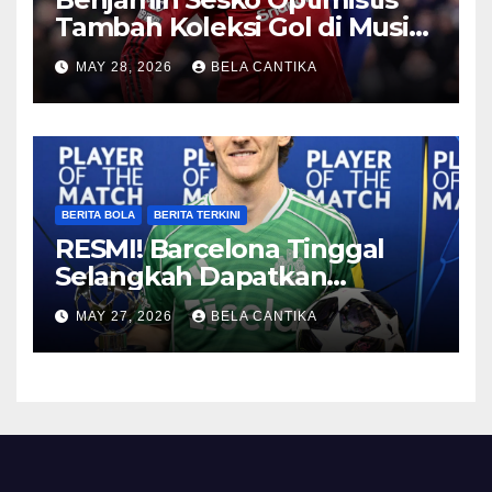
Tambah Koleksi Gol di Musim
2026/27
MAY 28, 2026
BELA CANTIKA
BERITA BOLA
BERITA TERKINI
RESMI! Barcelona Tinggal
Selangkah Dapatkan
Anthony Gordon
MAY 27, 2026
BELA CANTIKA