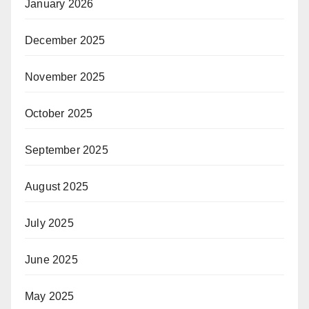
January 2026
December 2025
November 2025
October 2025
September 2025
August 2025
July 2025
June 2025
May 2025