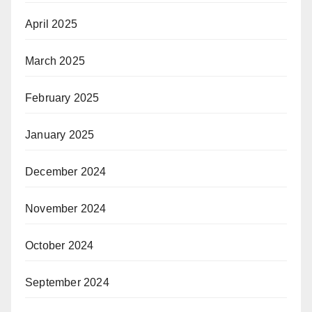
April 2025
March 2025
February 2025
January 2025
December 2024
November 2024
October 2024
September 2024