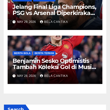
Jelang Final Liga Champions,
PSG vs Arsenal Diperkirakan
Sengit
MAY 29, 2026
BELA CANTIKA
BERITA BOLA
BERITA TERKINI
Benjamin Sesko Optimistis
Tambah Koleksi Gol di Musim
2026/27
MAY 28, 2026
BELA CANTIKA
Search