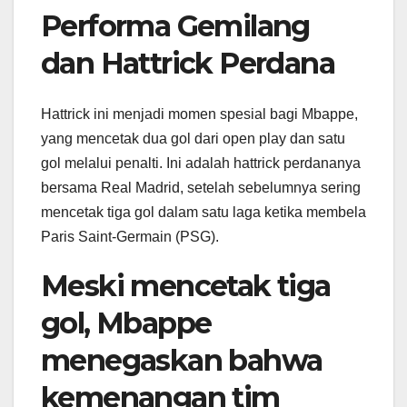
Performa Gemilang
dan Hattrick Perdana
Hattrick ini menjadi momen spesial bagi Mbappe,
yang mencetak dua gol dari open play dan satu
gol melalui penalti. Ini adalah hattrick perdananya
bersama Real Madrid, setelah sebelumnya sering
mencetak tiga gol dalam satu laga ketika membela
Paris Saint-Germain (PSG).
Meski mencetak tiga
gol, Mbappe
menegaskan bahwa
kemenangan tim