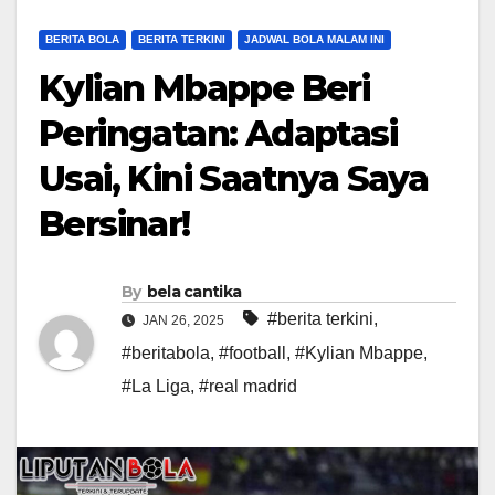
BERITA BOLA
BERITA TERKINI
JADWAL BOLA MALAM INI
Kylian Mbappe Beri
Peringatan: Adaptasi
Usai, Kini Saatnya Saya
Bersinar!
By
bela cantika
#berita terkini
,
JAN 26, 2025
#beritabola
,
#football
,
#Kylian Mbappe
,
#La Liga
,
#real madrid