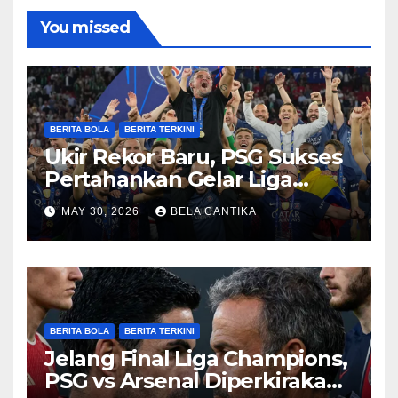
You missed
BERITA BOLA
BERITA TERKINI
Ukir Rekor Baru, PSG Sukses
Pertahankan Gelar Liga
Champions
MAY 30, 2026
BELA CANTIKA
BERITA BOLA
BERITA TERKINI
Jelang Final Liga Champions,
PSG vs Arsenal Diperkirakan