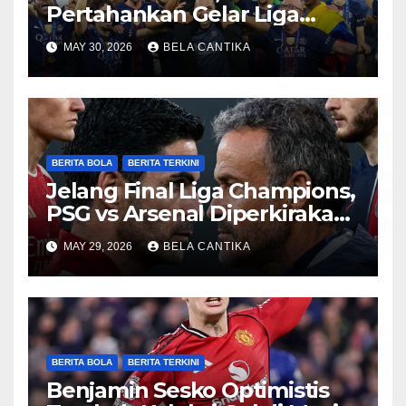
Pertahankan Gelar Liga
Champions
MAY 30, 2026
BELA CANTIKA
BERITA BOLA
BERITA TERKINI
Jelang Final Liga Champions,
PSG vs Arsenal Diperkirakan
Sengit
MAY 29, 2026
BELA CANTIKA
BERITA BOLA
BERITA TERKINI
Benjamin Sesko Optimistis