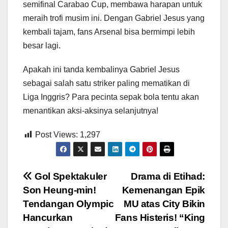
semifinal Carabao Cup, membawa harapan untuk
meraih trofi musim ini. Dengan Gabriel Jesus yang
kembali tajam, fans Arsenal bisa bermimpi lebih
besar lagi.
Apakah ini tanda kembalinya Gabriel Jesus
sebagai salah satu striker paling mematikan di
Liga Inggris? Para pecinta sepak bola tentu akan
menantikan aksi-aksinya selanjutnya!
Post Views:
1,297
Post
Gol Spektakuler
Drama di Etihad:
Son Heung-min!
Kemenangan Epik
navigation
Tendangan Olympic
MU atas City Bikin
Hancurkan
Fans Histeris! “King