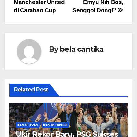
Manchester United
Emyu Nih Bos,
di Carabao Cup
Senggol Dong!”
By
bela cantika
Related Post
BERITA BOLA
BERITA TERKINI
Ukir Rekor Baru, PSG Sukses