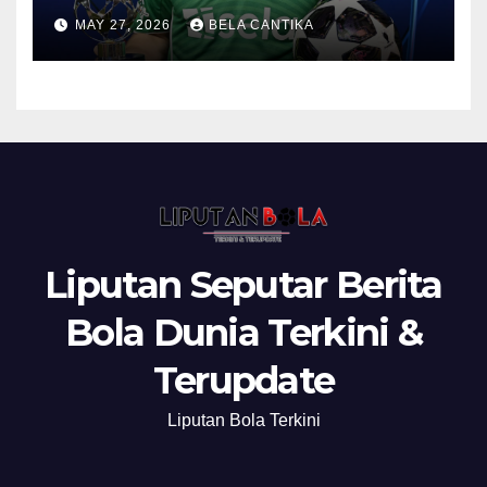
Anthony Gordon
MAY 27, 2026
BELA CANTIKA
Liputan Seputar Berita
Bola Dunia Terkini &
Terupdate
Liputan Bola Terkini