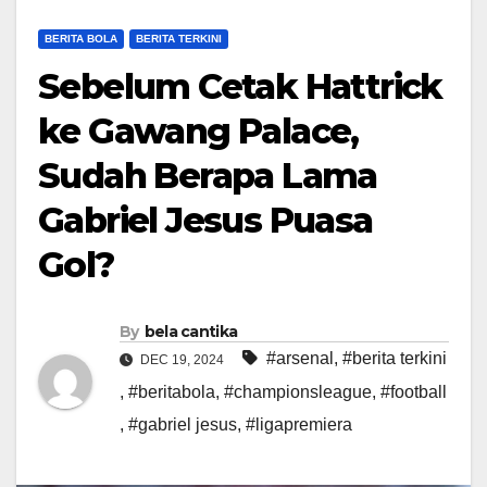
BERITA BOLA
BERITA TERKINI
Sebelum Cetak Hattrick
ke Gawang Palace,
Sudah Berapa Lama
Gabriel Jesus Puasa
Gol?
By
bela cantika
#arsenal
,
#berita terkini
DEC 19, 2024
,
#beritabola
,
#championsleague
,
#football
,
#gabriel jesus
,
#ligapremiera