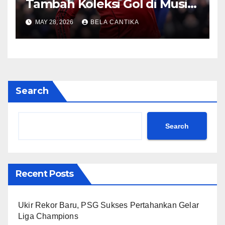
Tambah Koleksi Gol di Musim
2026/27
MAY 28, 2026
BELA CANTIKA
Search
Search
Recent Posts
Ukir Rekor Baru, PSG Sukses Pertahankan Gelar
Liga Champions