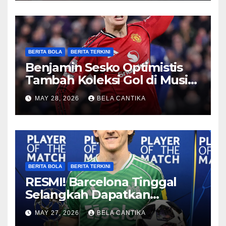
BERITA BOLA
BERITA TERKINI
Benjamin Sesko Optimistis
Tambah Koleksi Gol di Musim
2026/27
MAY 28, 2026
BELA CANTIKA
BERITA BOLA
BERITA TERKINI
RESMI! Barcelona Tinggal
Selangkah Dapatkan
Anthony Gordon
MAY 27, 2026
BELA CANTIKA