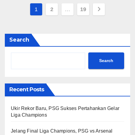
Posts
1
2
…
19
pagination
Search
Search
Recent Posts
Ukir Rekor Baru, PSG Sukses Pertahankan Gelar
Liga Champions
Jelang Final Liga Champions, PSG vs Arsenal