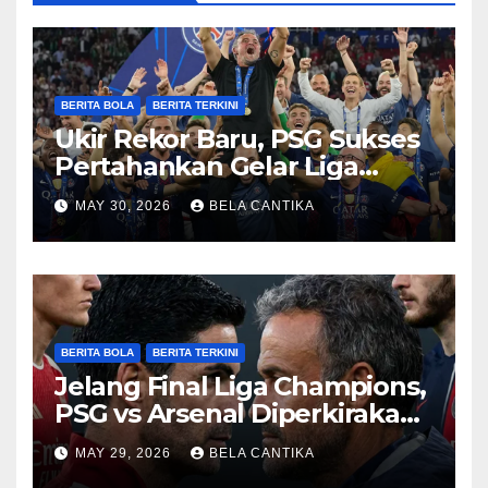
BERITA BOLA
BERITA TERKINI
Ukir Rekor Baru, PSG Sukses
Pertahankan Gelar Liga
Champions
MAY 30, 2026
BELA CANTIKA
BERITA BOLA
BERITA TERKINI
Jelang Final Liga Champions,
PSG vs Arsenal Diperkirakan
Sengit
MAY 29, 2026
BELA CANTIKA