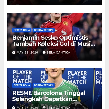
BERITA BOLA
BERITA TERKINI
Benjamin Sesko Optimistis
Tambah Koleksi Gol di Musim
2026/27
MAY 28, 2026
BELA CANTIKA
BERITA BOLA
BERITA TERKINI
RESMI! Barcelona Tinggal
Selangkah Dapatkan
Anthony Gordon
MAY 27, 2026
BELA CANTIKA