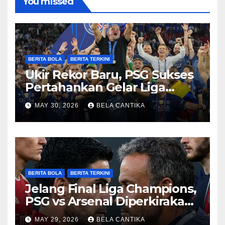
You missed
BERITA BOLA
BERITA TERKINI
Ukir Rekor Baru, PSG Sukses
Pertahankan Gelar Liga
Champions
MAY 30, 2026
BELA CANTIKA
BERITA BOLA
BERITA TERKINI
Jelang Final Liga Champions,
PSG vs Arsenal Diperkirakan
Sengit
MAY 29, 2026
BELA CANTIKA