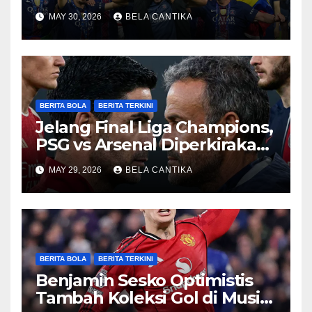
Champions
MAY 30, 2026
BELA CANTIKA
BERITA BOLA
BERITA TERKINI
Jelang Final Liga Champions,
PSG vs Arsenal Diperkirakan
Sengit
MAY 29, 2026
BELA CANTIKA
BERITA BOLA
BERITA TERKINI
Benjamin Sesko Optimistis
Tambah Koleksi Gol di Musim