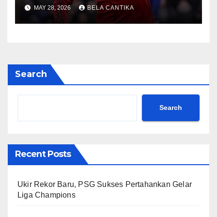
2026/27
MAY 28, 2026
BELA CANTIKA
Search
Search
Recent Posts
Ukir Rekor Baru, PSG Sukses Pertahankan Gelar
Liga Champions