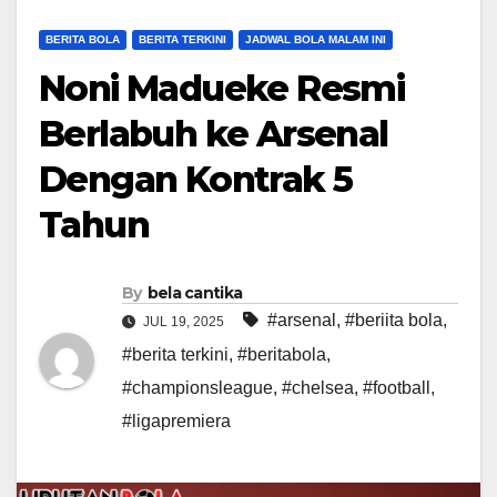
BERITA BOLA
BERITA TERKINI
JADWAL BOLA MALAM INI
Noni Madueke Resmi
Berlabuh ke Arsenal
Dengan Kontrak 5
Tahun
By
bela cantika
#arsenal
,
#beriita bola
,
JUL 19, 2025
#berita terkini
,
#beritabola
,
#championsleague
,
#chelsea
,
#football
,
#ligapremiera