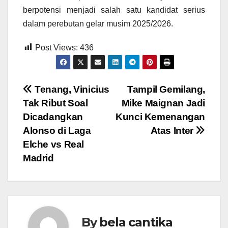
berpotensi menjadi salah satu kandidat serius
dalam perebutan gelar musim 2025/2026.
Post Views:
436
Post
Tenang, Vinicius
Tampil Gemilang,
Tak Ribut Soal
Mike Maignan Jadi
navigation
Dicadangkan
Kunci Kemenangan
Alonso di Laga
Atas Inter
Elche vs Real
Madrid
By
bela cantika