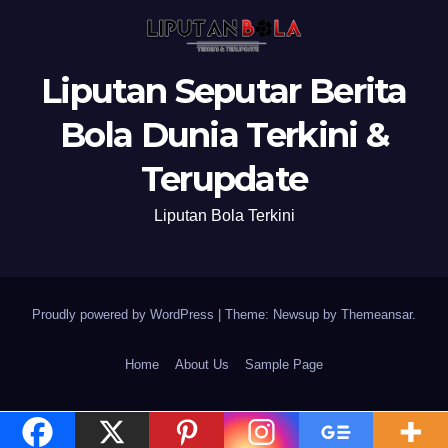
Liputan Seputar Berita
Bola Dunia Terkini &
Terupdate
Liputan Bola Terkini
Proudly powered by WordPress
|
Theme: Newsup by
Themeansar
.
Home
About Us
Sample Page