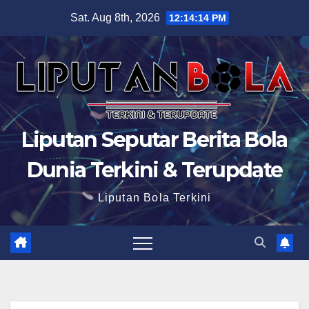
Skip
Sat. Aug 8th, 2026
12:14:15 PM
to
content
Liputan Seputar Berita Bola
Dunia Terkini & Terupdate
Liputan Bola Terkini