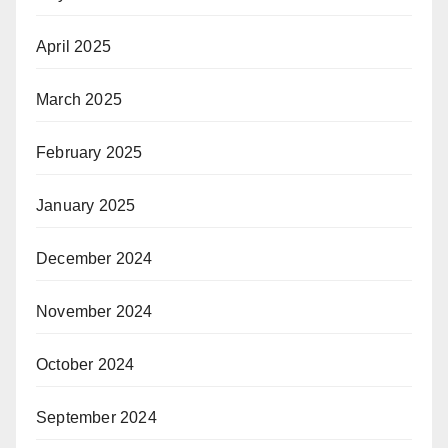
April 2025
March 2025
February 2025
January 2025
December 2024
November 2024
October 2024
September 2024