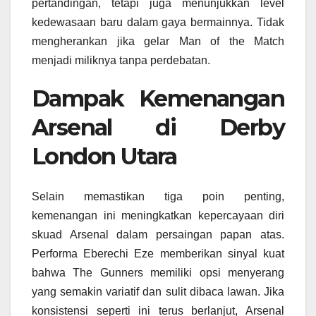
pertandingan, tetapi juga menunjukkan level
kedewasaan baru dalam gaya bermainnya. Tidak
mengherankan jika gelar Man of the Match
menjadi miliknya tanpa perdebatan.
Dampak Kemenangan
Arsenal di Derby
London Utara
Selain memastikan tiga poin penting,
kemenangan ini meningkatkan kepercayaan diri
skuad Arsenal dalam persaingan papan atas.
Performa Eberechi Eze memberikan sinyal kuat
bahwa The Gunners memiliki opsi menyerang
yang semakin variatif dan sulit dibaca lawan. Jika
konsistensi seperti ini terus berlanjut, Arsenal