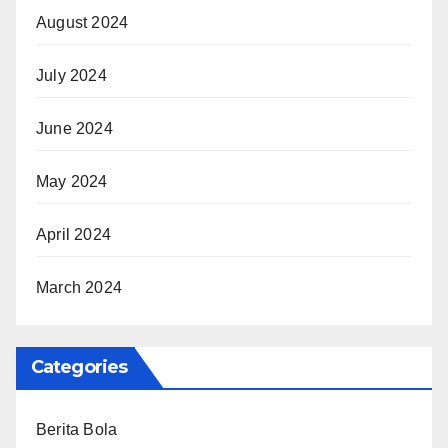
August 2024
July 2024
June 2024
May 2024
April 2024
March 2024
Categories
Berita Bola