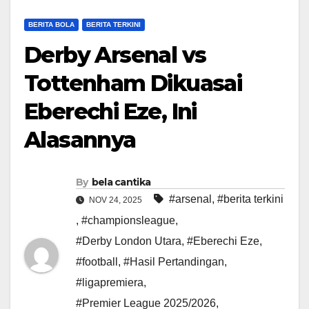
BERITA BOLA
BERITA TERKINI
Derby Arsenal vs
Tottenham Dikuasai
Eberechi Eze, Ini
Alasannya
By
bela cantika
#arsenal
,
#berita terkini
NOV 24, 2025
,
#championsleague
,
#Derby London Utara
,
#Eberechi Eze
,
#football
,
#Hasil Pertandingan
,
#ligapremiera
,
#Premier League 2025/2026
,