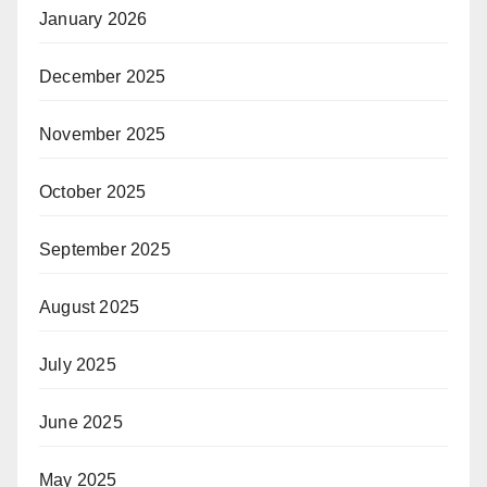
January 2026
December 2025
November 2025
October 2025
September 2025
August 2025
July 2025
June 2025
May 2025