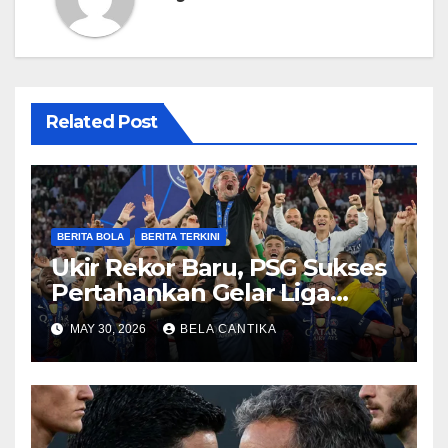
Related Post
BERITA BOLA
BERITA TERKINI
Ukir Rekor Baru, PSG Sukses
Pertahankan Gelar Liga
Champions
MAY 30, 2026
BELA CANTIKA