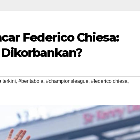
ncar Federico Chiesa:
 Dikorbankan?
 terkini
,
#beritabola
,
#championsleague
,
#federico chiesa
,