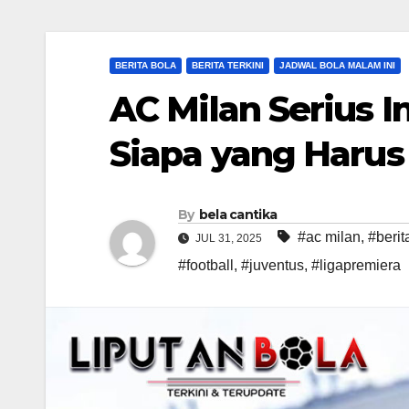
BERITA BOLA
BERITA TERKINI
JADWAL BOLA MALAM INI
AC Milan Serius I
Siapa yang Harus
By
bela cantika
#ac milan
,
#berita
JUL 31, 2025
#football
,
#juventus
,
#ligapremiera