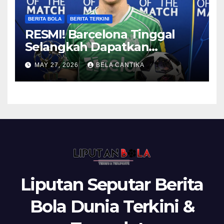
BERITA BOLA
BERITA TERKINI
RESMI! Barcelona Tinggal
Selangkah Dapatkan
Anthony Gordon
MAY 27, 2026
BELA CANTIKA
Liputan Seputar Berita
Bola Dunia Terkini &