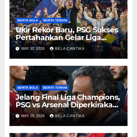
BERITA BOLA
BERITA TERKINI
Ukir Rekor Baru, PSG Sukses
Pertahankan Gelar Liga
Champions
MAY 30, 2026
BELA CANTIKA
BERITA BOLA
BERITA TERKINI
Jelang Final Liga Champions,
PSG vs Arsenal Diperkirakan
Sengit
MAY 29, 2026
BELA CANTIKA