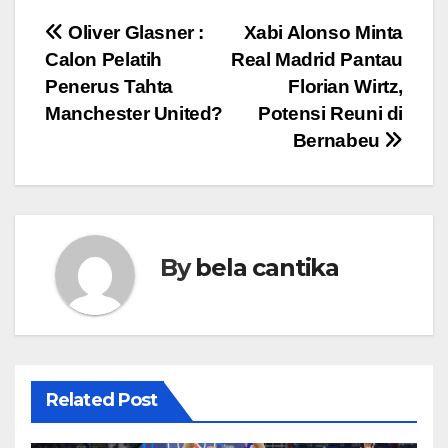
Post
Oliver Glasner :
Xabi Alonso Minta
Calon Pelatih
Real Madrid Pantau
navigation
Penerus Tahta
Florian Wirtz,
Manchester United?
Potensi Reuni di
Bernabeu
By
bela cantika
Related Post