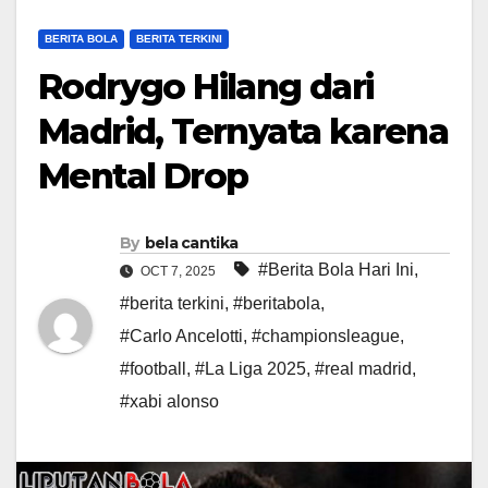
BERITA BOLA
BERITA TERKINI
Rodrygo Hilang dari
Madrid, Ternyata karena
Mental Drop
By
bela cantika
#Berita Bola Hari Ini
,
OCT 7, 2025
#berita terkini
,
#beritabola
,
#Carlo Ancelotti
,
#championsleague
,
#football
,
#La Liga 2025
,
#real madrid
,
#xabi alonso