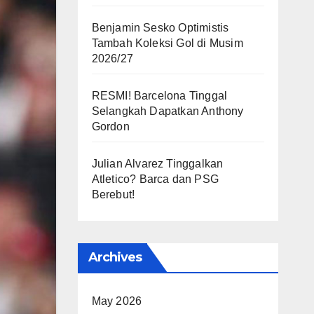
Benjamin Sesko Optimistis
Tambah Koleksi Gol di Musim
2026/27
RESMI! Barcelona Tinggal
Selangkah Dapatkan Anthony
Gordon
Julian Alvarez Tinggalkan
Atletico? Barca dan PSG
Berebut!
Archives
May 2026