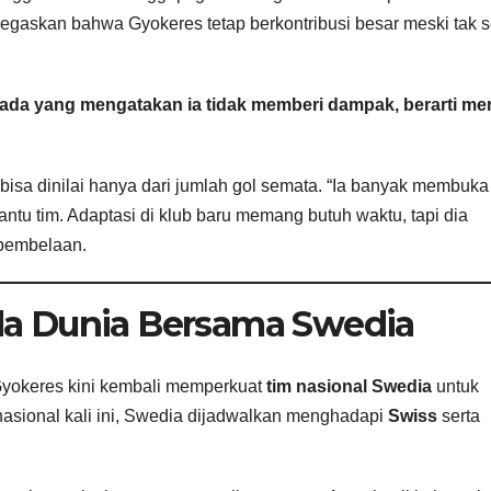
egaskan bahwa Gyokeres tetap berkontribusi besar meski tak s
a ada yang mengatakan ia tidak memberi dampak, berarti me
k bisa dinilai hanya dari jumlah gol semata. “Ia banyak membuka
antu tim. Adaptasi di klub baru memang butuh waktu, tapi dia
 pembelaan.
iala Dunia Bersama Swedia
Gyokeres kini kembali memperkuat
tim nasional Swedia
untuk
rnasional kali ini, Swedia dijadwalkan menghadapi
Swiss
serta