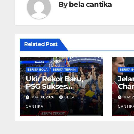
By
bela cantika
Related Post
BERITA BOLA
BERITA TERKINI
BERITA 
Ukir Rekor Baru,
Jela
PSG Sukses
Cham
Pertahankan Gelar
Arse
MAY 30, 2026
BELA
MAY 2
Liga Champions
Dipe
CANTIKA
CANTIK