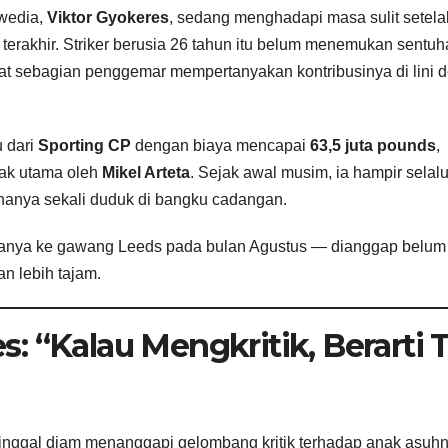
wedia,
Viktor Gyokeres
, sedang menghadapi masa sulit setela
terakhir. Striker berusia 26 tahun itu belum menemukan sentu
uat sebagian penggemar mempertanyakan kontribusinya di lini 
u dari
Sporting CP
dengan biaya mencapai
63,5 juta pounds
,
bak utama oleh
Mikel Arteta
. Sejak awal musim, ia hampir selal
 hanya sekali duduk di bangku cadangan.
aranya ke gawang Leeds pada bulan Agustus — dianggap belum
n lebih tajam.
: “Kalau Mengkritik, Berarti 
 tinggal diam menanggapi gelombang kritik terhadap anak asuh