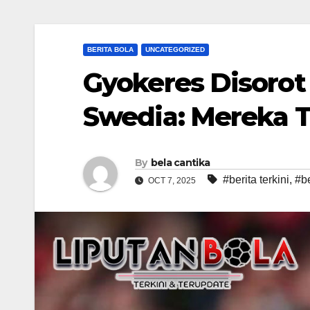
BERITA BOLA
UNCATEGORIZED
Gyokeres Disorot
Swedia: Mereka T
By
bela cantika
#berita terkini
,
#be
OCT 7, 2025