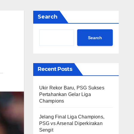
Search
Search
Recent Posts
Ukir Rekor Baru, PSG Sukses
Pertahankan Gelar Liga
Champions
Jelang Final Liga Champions,
PSG vs Arsenal Diperkirakan
Sengit