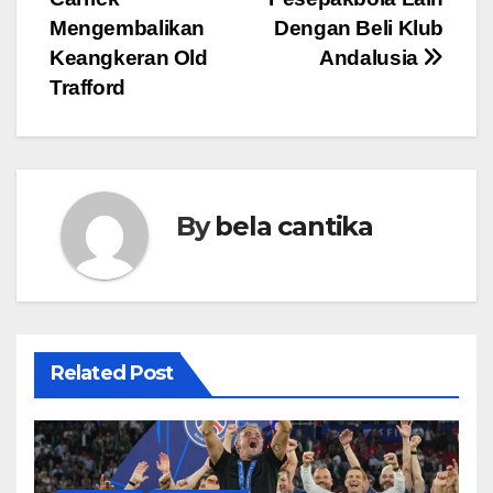
navigation
Mengembalikan
Dengan Beli Klub
Keangkeran Old
Andalusia
Trafford
By
bela cantika
Related Post