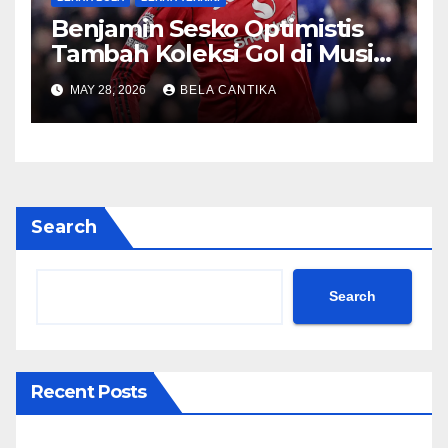
Benjamin Sesko Optimistis
Tambah Koleksi Gol di Musim
2026/27
MAY 28, 2026
BELA CANTIKA
Search
Search
Recent Posts