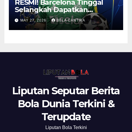
RESMI! Barcelona Tinggal
Selangkah Dapatkan
Anthony Gordon
MAY 27, 2026
BELA CANTIKA
Liputan Seputar Berita
Bola Dunia Terkini &
Terupdate
Liputan Bola Terkini