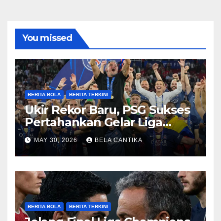
You missed
BERITA BOLA
BERITA TERKINI
Ukir Rekor Baru, PSG Sukses
Pertahankan Gelar Liga
Champions
MAY 30, 2026
BELA CANTIKA
BERITA BOLA
BERITA TERKINI