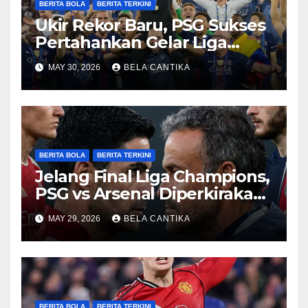
BERITA BOLA
BERITA TERKINI
Ukir Rekor Baru, PSG Sukses
Pertahankan Gelar Liga
Champions
MAY 30, 2026
BELA CANTIKA
BERITA BOLA
BERITA TERKINI
Jelang Final Liga Champions,
PSG vs Arsenal Diperkirakan
Sengit
MAY 29, 2026
BELA CANTIKA
BERITA BOLA
BERITA TERKINI