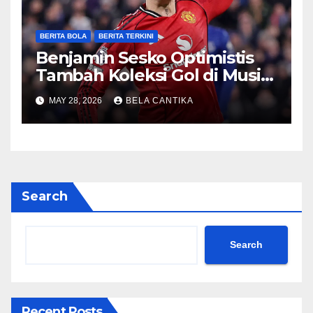
BERITA BOLA
BERITA TERKINI
Benjamin Sesko Optimistis
Tambah Koleksi Gol di Musim
2026/27
MAY 28, 2026
BELA CANTIKA
Search
Search
Recent Posts