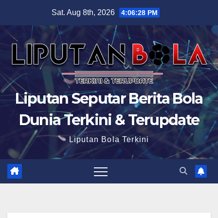
Skip
Sat. Aug 8th, 2026
4:06:29 PM
to
content
Liputan Seputar Berita Bola
Dunia Terkini & Terupdate
Liputan Bola Terkini