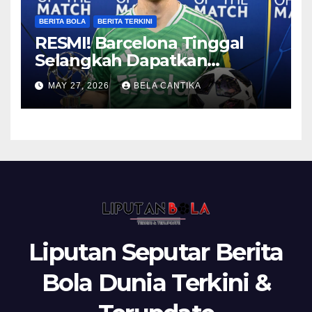
BERITA BOLA
BERITA TERKINI
RESMI! Barcelona Tinggal
Selangkah Dapatkan
Anthony Gordon
MAY 27, 2026
BELA CANTIKA
Liputan Seputar Berita
Bola Dunia Terkini &