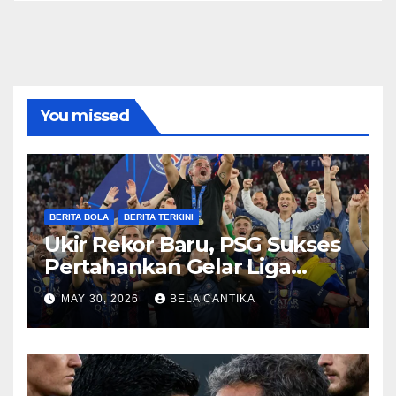
You missed
BERITA BOLA
BERITA TERKINI
Ukir Rekor Baru, PSG Sukses
Pertahankan Gelar Liga
Champions
MAY 30, 2026
BELA CANTIKA