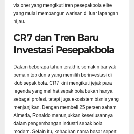
visioner yang mengikuti tren pesepakbola elite
yang mulai membangun warisan di luar lapangan
hijau.
CR7 dan Tren Baru
Investasi Pesepakbola
Dalam beberapa tahun terakhir, semakin banyak
pemain top dunia yang memilih berinvestasi di
klub sepak bola. CR7 kini mengikuti jejak para
legenda yang melihat sepak bola bukan hanya
sebagai profesi, tetapi juga ekosistem bisnis yang
menjanjikan. Dengan membeli 25 persen saham
Almeria, Ronaldo menunjukkan keseriusannya
dalam pengembangan industri sepak bola
modern. Selain itu, kehadiran nama besar seperti