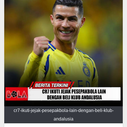
cr7-ikuti-jejak-pesepakbola-lain-dengan-beli-klub-
andalusia