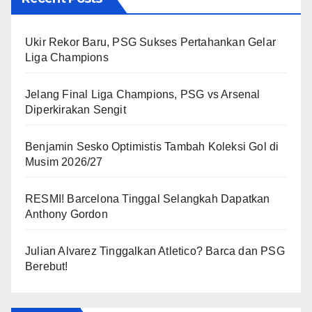
Ukir Rekor Baru, PSG Sukses Pertahankan Gelar
Liga Champions
Jelang Final Liga Champions, PSG vs Arsenal
Diperkirakan Sengit
Benjamin Sesko Optimistis Tambah Koleksi Gol di
Musim 2026/27
RESMI! Barcelona Tinggal Selangkah Dapatkan
Anthony Gordon
Julian Alvarez Tinggalkan Atletico? Barca dan PSG
Berebut!