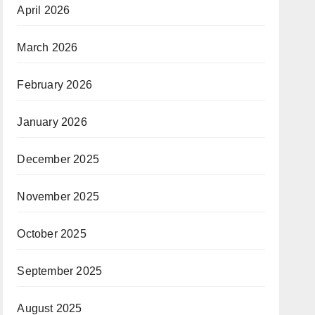
April 2026
March 2026
February 2026
January 2026
December 2025
November 2025
October 2025
September 2025
August 2025