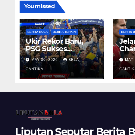
You missed
BERITA BOLA
BERITA TERKINI
BERITA 
Ukir Rekor Baru,
Jela
PSG Sukses
Cha
Pertahankan Gelar
Arse
MAY 30, 2026
BELA
MAY 
Liga Champions
Dipe
CANTIKA
CANTIK
Liputan Seputar Berita 