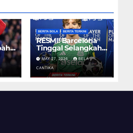
BERITA BOLA
BERITA TERKINI
RESMI! Barcelona
bah
Tinggal Selangkah
Dapatkan Anthony
MAY 27, 2026
BELA
Gordon
CANTIKA