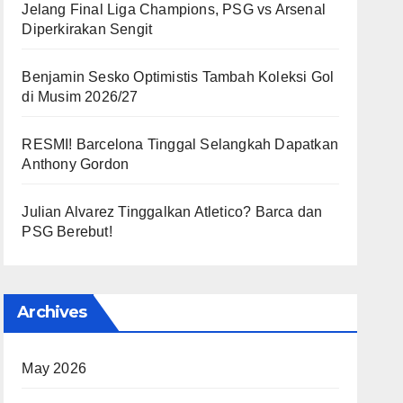
Jelang Final Liga Champions, PSG vs Arsenal
Diperkirakan Sengit
Benjamin Sesko Optimistis Tambah Koleksi Gol
di Musim 2026/27
RESMI! Barcelona Tinggal Selangkah Dapatkan
Anthony Gordon
Julian Alvarez Tinggalkan Atletico? Barca dan
PSG Berebut!
Archives
May 2026