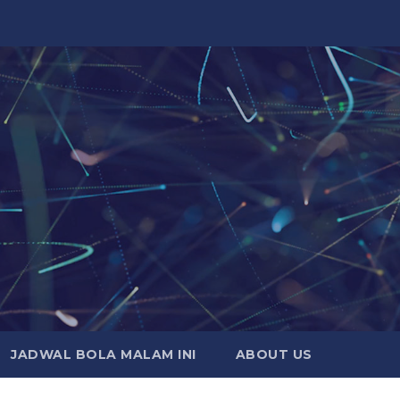
JADWAL BOLA MALAM INI
ABOUT US