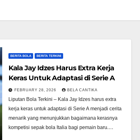
BERITA BOLA
BERITA TERKINI
Kala Jay Idzes Harus Extra Kerja
Keras Untuk Adaptasi di Serie A
FEBRUARY 28, 2026
BELA CANTIKA
Liputan Bola Terkini – Kala Jay Idzes harus extra
kerja keras untuk adaptasi di Serie A menjadi cerita
menarik yang menunjukkan bagaimana kerasnya
kompetisi sepak bola Italia bagi pemain baru.…