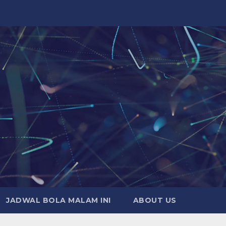
JADWAL BOLA MALAM INI
ABOUT US