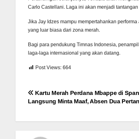
Carlo Castellani. Laga ini akan menjadi tantanga
Jika Jay Idzes mampu mempertahankan performa 
yang luar biasa dari zona merah.
Bagi para pendukung Timnas Indonesia, penampila
laga-laga internasional yang akan datang.
Post Views:
664
Post
Kartu Merah Perdana Mbappe di Span
Langsung Minta Maaf, Absen Dua Perta
navigation