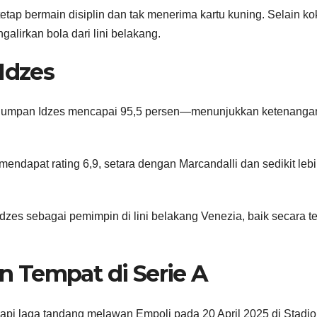
etap bermain disiplin dan tak menerima kartu kuning. Selain k
alirkan bola dari lini belakang.
Idzes
si umpan Idzes mencapai 95,5 persen—menunjukkan ketenanga
apat rating 6,9, setara dengan Marcandalli dan sedikit leb
Idzes sebagai pemimpin di lini belakang Venezia, baik secara t
 Tempat di Serie A
pi laga tandang melawan Empoli pada 20 April 2025 di Stadio