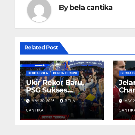
By
bela cantika
Related Post
BERITA BOLA
BERITA TERKINI
BERITA 
Ukir Rekor Baru,
Jela
PSG Sukses
Cham
Pertahankan Gelar
Arse
MAY 30, 2026
BELA
MAY 2
Liga Champions
Dipe
CANTIKA
CANTIK