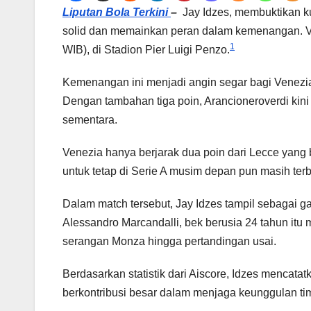
Liputan Bola Terkini
–
Jay Idzes, membuktikan ku
solid dan memainkan peran dalam kemenangan. Ve
1
WIB), di Stadion Pier Luigi Penzo.
Kemenangan ini menjadi angin segar bagi Venezia
Dengan tambahan tiga poin, Arancioneroverdi kini
sementara.
Venezia hanya berjarak dua poin dari Lecce yang
untuk tetap di Serie A musim depan pun masih ter
Dalam match tersebut, Jay Idzes tampil sebagai g
Alessandro Marcandalli, bek berusia 24 tahun it
serangan Monza hingga pertandingan usai.
Berdasarkan statistik dari Aiscore, Idzes mencatatk
berkontribusi besar dalam menjaga keunggulan ti