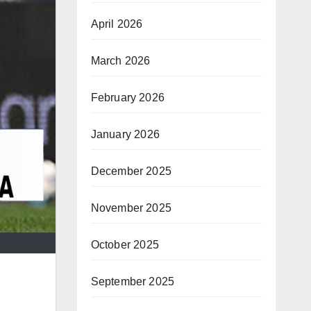
April 2026
March 2026
February 2026
January 2026
December 2025
November 2025
October 2025
September 2025