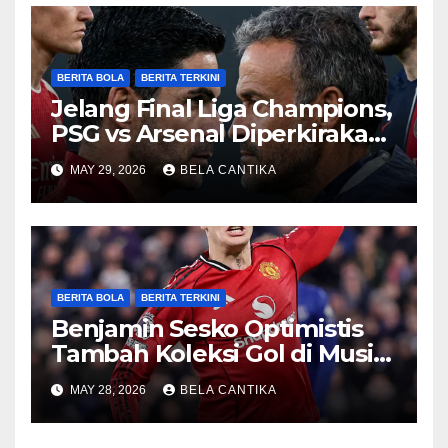
BERITA BOLA
BERITA TERKINI
Jelang Final Liga Champions,
PSG vs Arsenal Diperkirakan
Sengit
MAY 29, 2026
BELA CANTIKA
BERITA BOLA
BERITA TERKINI
Benjamin Sesko Optimistis
Tambah Koleksi Gol di Musim
2026/27
MAY 28, 2026
BELA CANTIKA