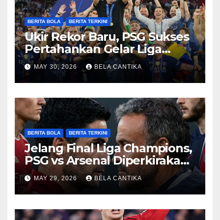
BERITA BOLA
BERITA TERKINI
Ukir Rekor Baru, PSG Sukses
Pertahankan Gelar Liga
Champions
MAY 30, 2026
BELA CANTIKA
BERITA BOLA
BERITA TERKINI
Jelang Final Liga Champions,
PSG vs Arsenal Diperkirakan
Sengit
MAY 29, 2026
BELA CANTIKA