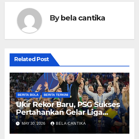
By
bela cantika
Related Post
BERITA BOLA
BERITA TERKINI
Ukir Rekor Baru, PSG Sukses
Pertahankan Gelar Liga
Champions
MAY 30, 2026
BELA CANTIKA