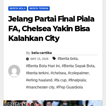
BERITA BOLA
BERITA TERKINI
Jelang Partai Final Piala
FA, Chelsea Yakin Bisa
Kalahkan City
By
bela cantika
#berita bola
,
MAY 15, 2026
#Berita Bola Hari Ini
,
#Berita Sepak Bola
,
#berita terkini
,
#chelsea
,
#colepalmer
,
#erling haaland
,
#fa cup
,
#finalpiala
,
#manchester city
,
#Pep Guardiola