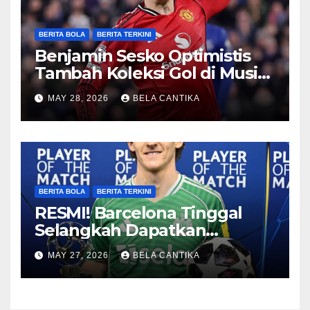
BERITA BOLA
BERITA TERKINI
Benjamin Sesko Optimistis
Tambah Koleksi Gol di Musim
2026/27
MAY 28, 2026
BELA CANTIKA
BERITA BOLA
BERITA TERKINI
RESMI! Barcelona Tinggal
Selangkah Dapatkan
Anthony Gordon
MAY 27, 2026
BELA CANTIKA