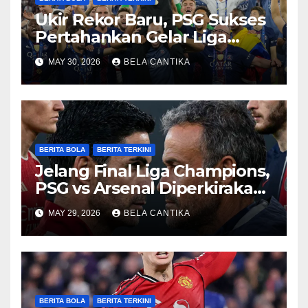
Ukir Rekor Baru, PSG Sukses
Pertahankan Gelar Liga
Champions
MAY 30, 2026
BELA CANTIKA
BERITA BOLA
BERITA TERKINI
Jelang Final Liga Champions,
PSG vs Arsenal Diperkirakan
Sengit
MAY 29, 2026
BELA CANTIKA
BERITA BOLA
BERITA TERKINI