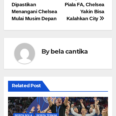
Dipastikan
Piala FA, Chelsea
navigation
Menangani Chelsea
Yakin Bisa
Mulai Musim Depan
Kalahkan City
By
bela cantika
Related Post
BERITA BOLA
BERITA TERKINI