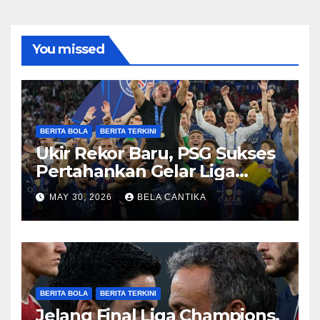
You missed
BERITA BOLA
BERITA TERKINI
Ukir Rekor Baru, PSG Sukses
Pertahankan Gelar Liga
Champions
MAY 30, 2026
BELA CANTIKA
BERITA BOLA
BERITA TERKINI
Jelang Final Liga Champions,