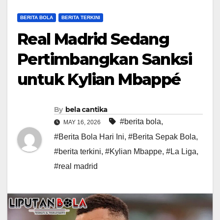
BERITA BOLA
BERITA TERKINI
Real Madrid Sedang
Pertimbangkan Sanksi
untuk Kylian Mbappé
By
bela cantika
#berita bola
,
MAY 16, 2026
#Berita Bola Hari Ini
,
#Berita Sepak Bola
,
#berita terkini
,
#Kylian Mbappe
,
#La Liga
,
#real madrid