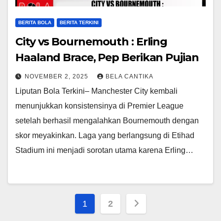
BERITA BOLA
BERITA TERKINI
City vs Bournemouth : Erling
Haaland Brace, Pep Berikan Pujian
NOVEMBER 2, 2025
BELA CANTIKA
Liputan Bola Terkini– Manchester City kembali
menunjukkan konsistensinya di Premier League
setelah berhasil mengalahkan Bournemouth dengan
skor meyakinkan. Laga yang berlangsung di Etihad
Stadium ini menjadi sorotan utama karena Erling…
Posts
1
2