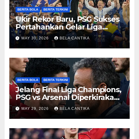
BERITA BOLA
BERITA TERKINI
Ukir Rekor Baru, PSG Sukses
Pertahankan Gelar Liga
Champions
MAY 30, 2026
BELA CANTIKA
BERITA BOLA
BERITA TERKINI
Jelang Final Liga Champions,
PSG vs Arsenal Diperkirakan
Sengit
MAY 29, 2026
BELA CANTIKA