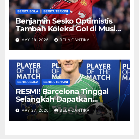
BERITA BOLA
BERITA TERKINI
Benjamin Sesko Optimistis
Tambah Koleksi Gol di Musim
2026/27
MAY 28, 2026
BELA CANTIKA
BERITA BOLA
BERITA TERKINI
RESMI! Barcelona Tinggal
Selangkah Dapatkan
Anthony Gordon
MAY 27, 2026
BELA CANTIKA