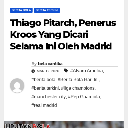
BERITA BOLA
BERITA TERKINI
Thiago Pitarch, Penerus
Kroos Yang Dicari
Selama Ini Oleh Madrid
By
bela cantika
#Alvaro Arbeloa
,
MAR 12, 2026
#berita bola
,
#Berita Bola Hari Ini
,
#berita terkini
,
#liga champions
,
#manchester city
,
#Pep Guardiola
,
#real madrid