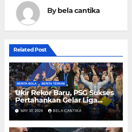
By
bela cantika
Related Post
BERITA BOLA
BERITA TERKINI
Ukir Rekor Baru, PSG Sukses
Pertahankan Gelar Liga
Champions
MAY 30, 2026
BELA CANTIKA