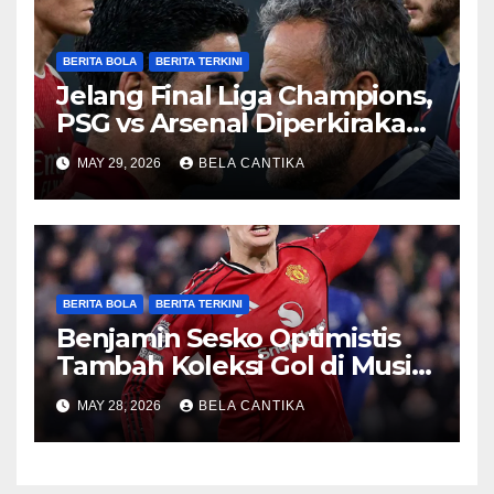
BERITA BOLA
BERITA TERKINI
Jelang Final Liga Champions,
PSG vs Arsenal Diperkirakan
Sengit
MAY 29, 2026
BELA CANTIKA
BERITA BOLA
BERITA TERKINI
Benjamin Sesko Optimistis
Tambah Koleksi Gol di Musim
2026/27
MAY 28, 2026
BELA CANTIKA