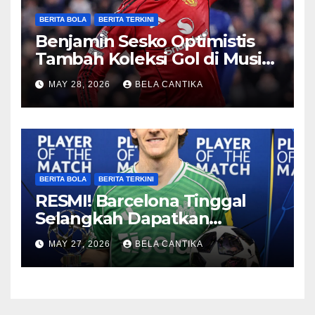
BERITA BOLA
BERITA TERKINI
Benjamin Sesko Optimistis
Tambah Koleksi Gol di Musim
2026/27
MAY 28, 2026
BELA CANTIKA
BERITA BOLA
BERITA TERKINI
RESMI! Barcelona Tinggal
Selangkah Dapatkan
Anthony Gordon
MAY 27, 2026
BELA CANTIKA