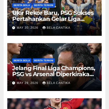
BERITA BOLA
BERITA TERKINI
Ukir Rekor Baru, PSG Sukses
Pertahankan Gelar Liga
Champions
MAY 30, 2026
BELA CANTIKA
BERITA BOLA
BERITA TERKINI
Jelang Final Liga Champions,
PSG vs Arsenal Diperkirakan
Sengit
MAY 29, 2026
BELA CANTIKA