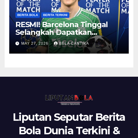
BERITA BOLA
BERITA TERKINI
RESMI! Barcelona Tinggal
Selangkah Dapatkan
Anthony Gordon
MAY 27, 2026
BELA CANTIKA
Liputan Seputar Berita
Bola Dunia Terkini &