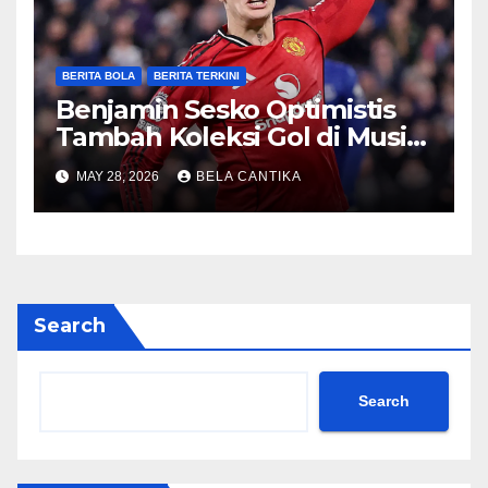
BERITA BOLA
BERITA TERKINI
Benjamin Sesko Optimistis
Tambah Koleksi Gol di Musim
2026/27
MAY 28, 2026
BELA CANTIKA
Search
Search