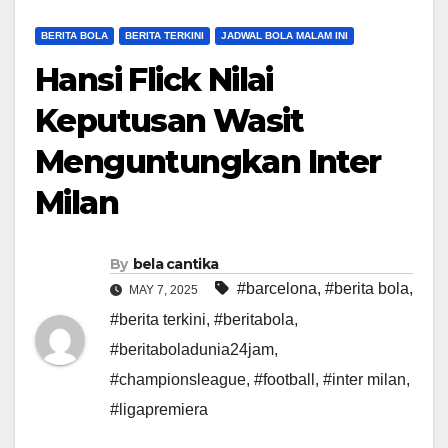
BERITA BOLA
BERITA TERKINI
JADWAL BOLA MALAM INI
Hansi Flick Nilai
Keputusan Wasit
Menguntungkan Inter
Milan
By
bela cantika
#barcelona
,
#berita bola
,
MAY 7, 2025
#berita terkini
,
#beritabola
,
#beritaboladunia24jam
,
#championsleague
,
#football
,
#inter milan
,
#ligapremiera