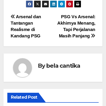
Post
Arsenal dan
PSG Vs Arsenal:
Tantangan
Akhirnya Menang,
navigation
Realisme di
Tapi Perjalanan
Kandang PSG
Masih Panjang
By
bela cantika
Related Post