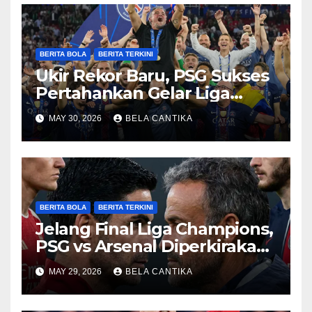
BERITA BOLA
BERITA TERKINI
Ukir Rekor Baru, PSG Sukses
Pertahankan Gelar Liga
Champions
MAY 30, 2026
BELA CANTIKA
BERITA BOLA
BERITA TERKINI
Jelang Final Liga Champions,
PSG vs Arsenal Diperkirakan
Sengit
MAY 29, 2026
BELA CANTIKA