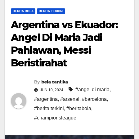
BERITA BOLA
BERITA TERKINI
Argentina vs Ekuador:
Angel Di Maria Jadi
Pahlawan, Messi
Beristirahat
By
bela cantika
#angel di maria
,
JUN 10, 2024
#argentina
,
#arsenal
,
#barcelona
,
#berita terkini
,
#beritabola
,
#championsleague