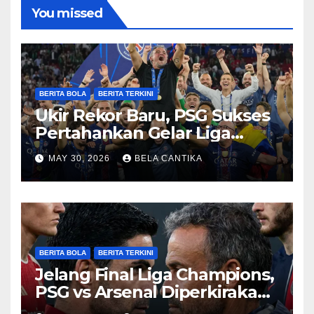
You missed
BERITA BOLA
BERITA TERKINI
Ukir Rekor Baru, PSG Sukses
Pertahankan Gelar Liga
Champions
MAY 30, 2026
BELA CANTIKA
BERITA BOLA
BERITA TERKINI
Jelang Final Liga Champions,
PSG vs Arsenal Diperkirakan
Sengit