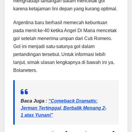
menghadapi tantangan dalam mencetak gol
karena ketajaman lini depan yang kurang optimal.
Argentina baru berhasil memecah kebuntuan
pada menit ke-40 ketika Angel Di Maria mencetak
gol setelah menerima umpan dari Cuti Romero.
Gol ini menjadi satu-satunya gol dalam
pertandingan tersebut. Untuk informasi lebih
lanjut, simak ulasan lengkapnya di bawah ini ya,
Bolaneters.
Baca Juga :
“Comeback Dramatis:
Jerman Tertinggal, Berbalik Menang 2-
1 atas Yunani”