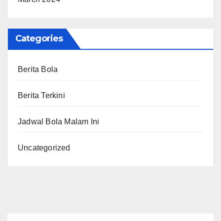
Categories
Berita Bola
Berita Terkini
Jadwal Bola Malam Ini
Uncategorized