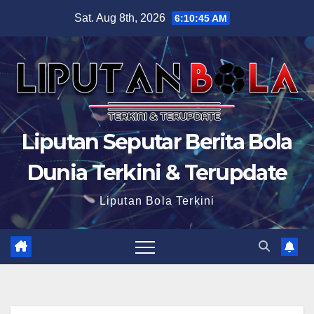
Skip
Sat. Aug 8th, 2026
6:10:46 AM
to
content
Liputan Seputar Berita Bola
Dunia Terkini & Terupdate
Liputan Bola Terkini