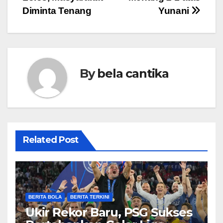
Diminta Tenang
Yunani
By
bela cantika
Related Post
BERITA BOLA
BERITA TERKINI
Ukir Rekor Baru, PSG Sukses