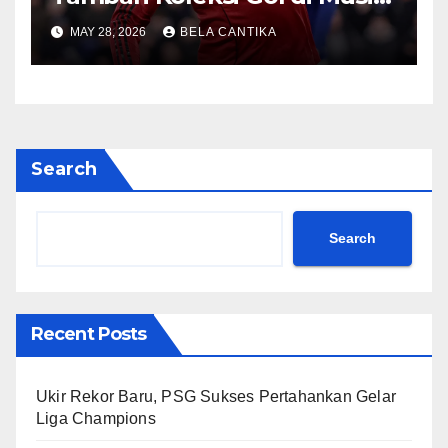
2026/27
MAY 28, 2026
BELA CANTIKA
Search
Search
Recent Posts
Ukir Rekor Baru, PSG Sukses Pertahankan Gelar
Liga Champions