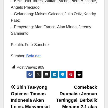
– Bek: Felix Torres, Willian Pacho, Piero Hincapie,
Angelo Preciado
– Gelandang: Moises Caicedo, Julio Ortiz, Kendry
Paez
– Penyerang: Alan Franco, Alan Minda, Jeremy
Sarmiento
Pelatih: Felix Sanchez
Sumber:
Bola.net
Post Views:
909
Post
Shin Tae-yong
Comeback
Optimis: Timnas
Dramatis: Jerman
navigation
Indonesia Akan
Tertinggal, Berbalik
Lolos, Masyarakat
Menang 2-1 atas