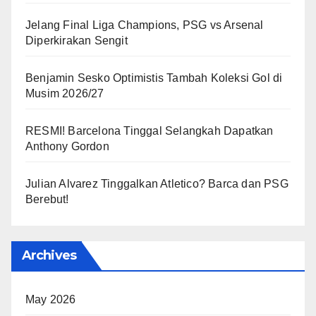
Jelang Final Liga Champions, PSG vs Arsenal
Diperkirakan Sengit
Benjamin Sesko Optimistis Tambah Koleksi Gol di
Musim 2026/27
RESMI! Barcelona Tinggal Selangkah Dapatkan
Anthony Gordon
Julian Alvarez Tinggalkan Atletico? Barca dan PSG
Berebut!
Archives
May 2026