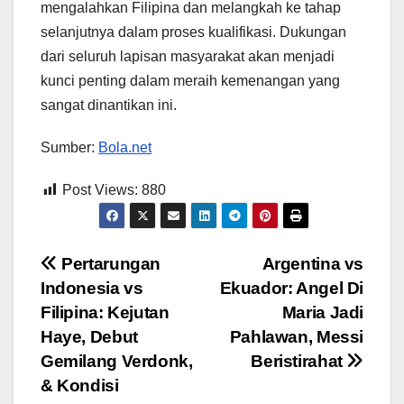
mengalahkan Filipina dan melangkah ke tahap
selanjutnya dalam proses kualifikasi. Dukungan
dari seluruh lapisan masyarakat akan menjadi
kunci penting dalam meraih kemenangan yang
sangat dinantikan ini.
Sumber:
Bola.net
Post Views:
880
Post
Pertarungan
Argentina vs
Indonesia vs
Ekuador: Angel Di
navigation
Filipina: Kejutan
Maria Jadi
Haye, Debut
Pahlawan, Messi
Gemilang Verdonk,
Beristirahat
& Kondisi