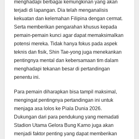
menghadapi berbagai kemungkinan yang akan
terjadi di lapangan. Dia telah menganalisis
kekuatan dan kelemahan Filipina dengan cermat.
Serta memberikan pengarahan khusus kepada
pemain-pemain kunci agar dapat memaksimalkan
potensi mereka. Tidak hanya fokus pada aspek
teknis dan fisik, Shin Tae-yong juga menekankan
pentingnya mental dan kebersamaan tim dalam
menghadapi tekanan besar di pertandingan
penentu ini.
Para pemain diharapkan bisa tampil maksimal,
mengingat pentingnya pertandingan ini untuk
menjaga asa lolos ke Piala Dunia 2026.
Dukungan dari para pendukung yang memadati
Stadion Utama Gelora Bung Karno juga akan
menjadi faktor penting yang dapat memberikan