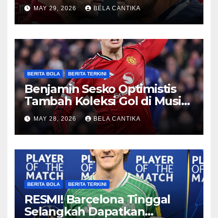
Sengit
MAY 29, 2026
BELA CANTIKA
BERITA BOLA
BERITA TERKINI
Benjamin Sesko Optimistis
Tambah Koleksi Gol di Musim
2026/27
MAY 28, 2026
BELA CANTIKA
BERITA BOLA
BERITA TERKINI
RESMI! Barcelona Tinggal
Selangkah Dapatkan