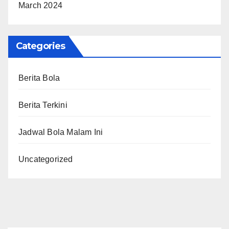
March 2024
Categories
Berita Bola
Berita Terkini
Jadwal Bola Malam Ini
Uncategorized