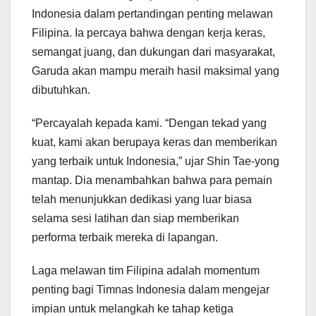
Indonesia dalam pertandingan penting melawan
Filipina. Ia percaya bahwa dengan kerja keras,
semangat juang, dan dukungan dari masyarakat,
Garuda akan mampu meraih hasil maksimal yang
dibutuhkan.
“Percayalah kepada kami. “Dengan tekad yang
kuat, kami akan berupaya keras dan memberikan
yang terbaik untuk Indonesia,” ujar Shin Tae-yong
mantap. Dia menambahkan bahwa para pemain
telah menunjukkan dedikasi yang luar biasa
selama sesi latihan dan siap memberikan
performa terbaik mereka di lapangan.
Laga melawan tim Filipina adalah momentum
penting bagi Timnas Indonesia dalam mengejar
impian untuk melangkah ke tahap ketiga