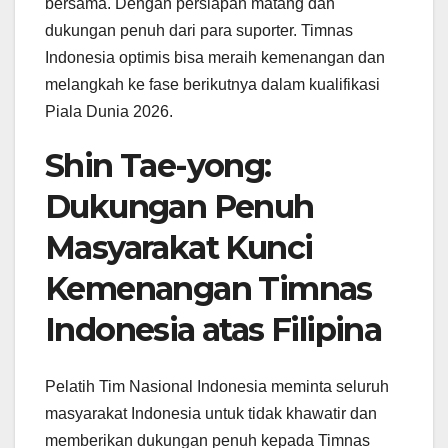
bersama. Dengan persiapan matang dan
dukungan penuh dari para suporter. Timnas
Indonesia optimis bisa meraih kemenangan dan
melangkah ke fase berikutnya dalam kualifikasi
Piala Dunia 2026.
Shin Tae-yong:
Dukungan Penuh
Masyarakat Kunci
Kemenangan Timnas
Indonesia atas Filipina
Pelatih Tim Nasional Indonesia meminta seluruh
masyarakat Indonesia untuk tidak khawatir dan
memberikan dukungan penuh kepada Timnas