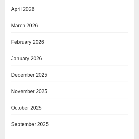
April 2026
March 2026
February 2026
January 2026
December 2025
November 2025
October 2025
September 2025