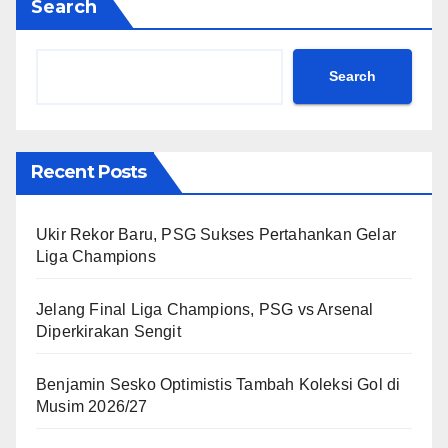
Search
Search
Recent Posts
Ukir Rekor Baru, PSG Sukses Pertahankan Gelar
Liga Champions
Jelang Final Liga Champions, PSG vs Arsenal
Diperkirakan Sengit
Benjamin Sesko Optimistis Tambah Koleksi Gol di
Musim 2026/27