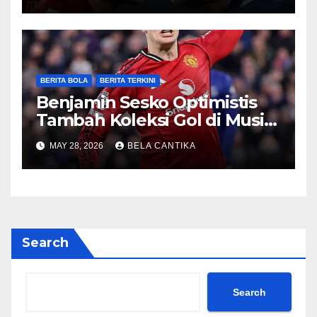
BERITA BOLA
BERITA TERKINI
Benjamin Sesko Optimistis
Tambah Koleksi Gol di Musim
2026/27
MAY 28, 2026
BELA CANTIKA
Search
Search