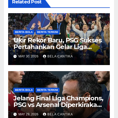
Related Post
BERITA BOLA
BERITA TERKINI
Ukir Rekor Baru, PSG Sukses
Pertahankan Gelar Liga
Champions
MAY 30, 2026
BELA CANTIKA
BERITA BOLA
BERITA TERKINI
Jelang Final Liga Champions,
PSG vs Arsenal Diperkirakan
Sengit
MAY 29, 2026
BELA CANTIKA