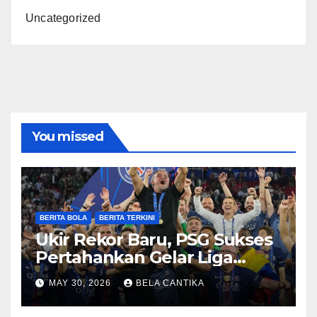
Uncategorized
You missed
BERITA BOLA
BERITA TERKINI
Ukir Rekor Baru, PSG Sukses
Pertahankan Gelar Liga
Champions
MAY 30, 2026
BELA CANTIKA