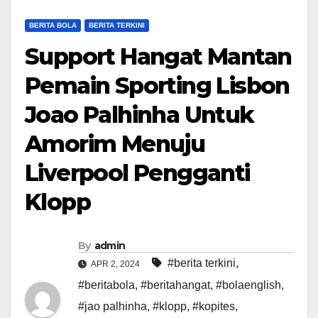
BERITA BOLA
BERITA TERKINI
Support Hangat Mantan
Pemain Sporting Lisbon
Joao Palhinha Untuk
Amorim Menuju
Liverpool Pengganti
Klopp
By
admin
#berita terkini
,
APR 2, 2024
#beritabola
,
#beritahangat
,
#bolaenglish
,
#jao palhinha
,
#klopp
,
#kopites
,