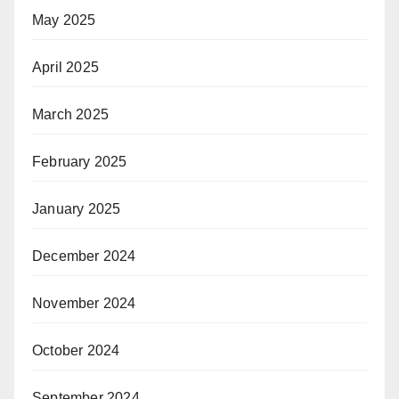
May 2025
April 2025
March 2025
February 2025
January 2025
December 2024
November 2024
October 2024
September 2024