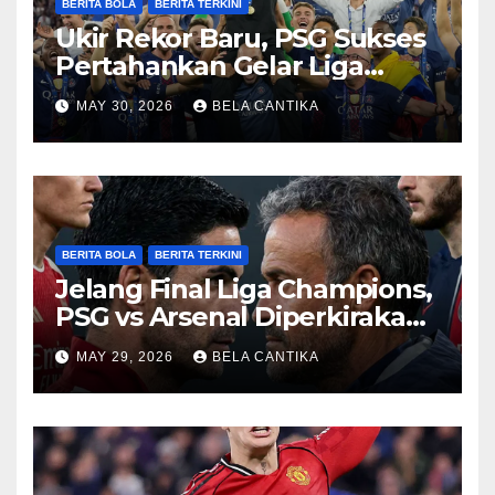
BERITA BOLA
BERITA TERKINI
Ukir Rekor Baru, PSG Sukses
Pertahankan Gelar Liga
Champions
MAY 30, 2026
BELA CANTIKA
BERITA BOLA
BERITA TERKINI
Jelang Final Liga Champions,
PSG vs Arsenal Diperkirakan
Sengit
MAY 29, 2026
BELA CANTIKA