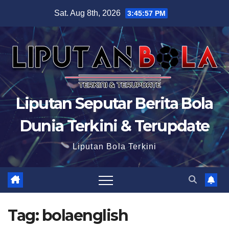
Skip
Sat. Aug 8th, 2026
3:45:58 PM
to
content
Liputan Seputar Berita Bola
Dunia Terkini & Terupdate
Liputan Bola Terkini
Tag:
bolaenglish