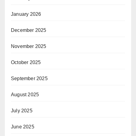
January 2026
December 2025
November 2025
October 2025
September 2025
August 2025
July 2025
June 2025