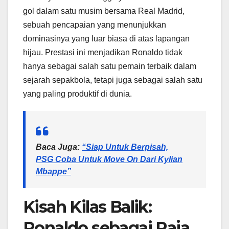
gol dalam satu musim bersama Real Madrid,
sebuah pencapaian yang menunjukkan
dominasinya yang luar biasa di atas lapangan
hijau. Prestasi ini menjadikan Ronaldo tidak
hanya sebagai salah satu pemain terbaik dalam
sejarah sepakbola, tetapi juga sebagai salah satu
yang paling produktif di dunia.
Baca Juga:
“Siap Untuk Berpisah,
PSG Coba Untuk Move On Dari Kylian
Mbappe”
Kisah Kilas Balik:
Ronaldo sebagai Raja