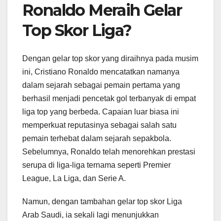
Ronaldo Meraih Gelar
Top Skor Liga?
Dengan gelar top skor yang diraihnya pada musim
ini, Cristiano Ronaldo mencatatkan namanya
dalam sejarah sebagai pemain pertama yang
berhasil menjadi pencetak gol terbanyak di empat
liga top yang berbeda. Capaian luar biasa ini
memperkuat reputasinya sebagai salah satu
pemain terhebat dalam sejarah sepakbola.
Sebelumnya, Ronaldo telah menorehkan prestasi
serupa di liga-liga ternama seperti Premier
League, La Liga, dan Serie A.
Namun, dengan tambahan gelar top skor Liga
Arab Saudi, ia sekali lagi menunjukkan