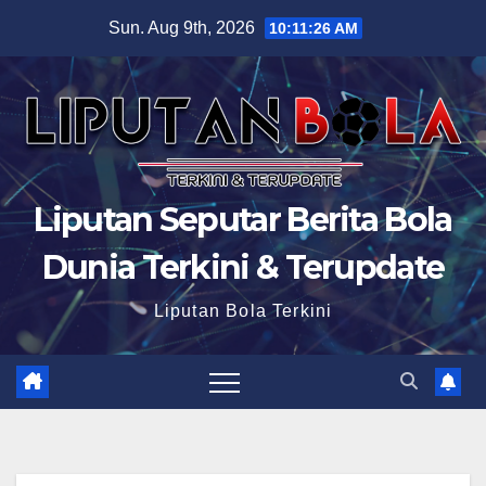
Skip
Sun. Aug 9th, 2026
10:11:27 AM
to
content
Liputan Seputar Berita Bola
Dunia Terkini & Terupdate
Liputan Bola Terkini