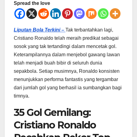
Spread the love
Liputan Bola Terkini –
Tak terbantahkan lagi,
Cristiano Ronaldo telah meraih predikat sebagai
sosok yang tak tertandingi dalam mencetak gol.
Keterampilannya dalam menjebol gawang lawan
telah menjadi buah bibir di seluruh dunia
sepakbola. Setiap musimnya, Ronaldo konsisten
menunjukkan performa fantastis yang tergambar
dari jumlah gol yang berhasil ia sumbangkan bagi
timnya.
35 Gol Gemilang:
Cristiano Ronaldo