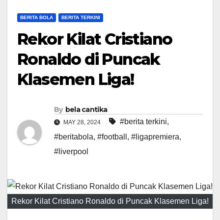
BERITA BOLA
BERITA TERKINI
Rekor Kilat Cristiano
Ronaldo di Puncak
Klasemen Liga!
By
bela cantika
#berita terkini
,
MAY 28, 2024
#beritabola
,
#football
,
#ligapremiera
,
#liverpool
Rekor Kilat Cristiano Ronaldo di Puncak Klasemen Liga!