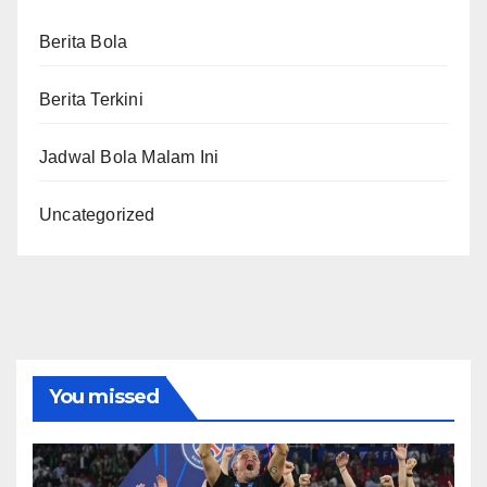
Berita Bola
Berita Terkini
Jadwal Bola Malam Ini
Uncategorized
You missed