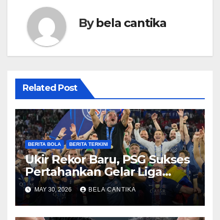
By
bela cantika
Related Post
BERITA BOLA
BERITA TERKINI
Ukir Rekor Baru, PSG Sukses
Pertahankan Gelar Liga
Champions
MAY 30, 2026
BELA CANTIKA