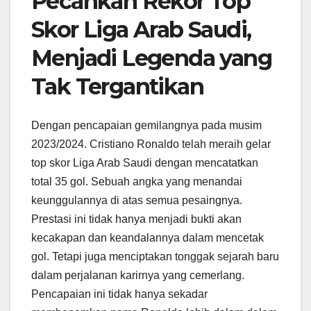
Pecahkan Rekor Top
Skor Liga Arab Saudi,
Menjadi Legenda yang
Tak Tergantikan
Dengan pencapaian gemilangnya pada musim
2023/2024. Cristiano Ronaldo telah meraih gelar
top skor Liga Arab Saudi dengan mencatatkan
total 35 gol. Sebuah angka yang menandai
keunggulannya di atas semua pesaingnya.
Prestasi ini tidak hanya menjadi bukti akan
kecakapan dan keandalannya dalam mencetak
gol. Tetapi juga menciptakan tonggak sejarah baru
dalam perjalanan karirnya yang cemerlang.
Pencapaian ini tidak hanya sekadar