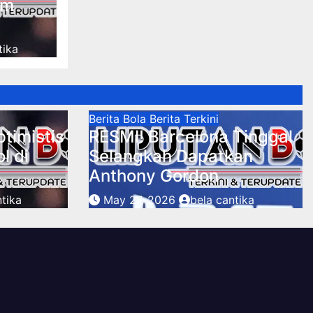
im
tika
Berita Bola
Berita Terkini
timistis
RESMI! Barcelona Tinggal
l di
Selangkah Dapatkan
Anthony Gordon
ntika
May 27, 2026
bela cantika