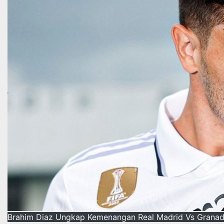
Brahim Diaz Ungkap Kemenangan Real Madrid Vs Granada