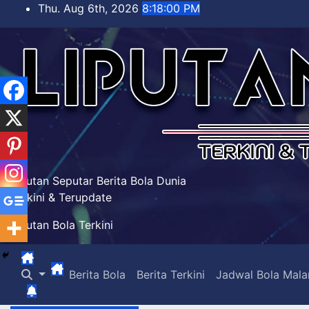
Skip
Thu. Aug 6th, 2026
8:18:01 PM
to
content
Liputan Seputar Berita Bola Dunia
Terkini & Terupdate
Liputan Bola Terkini
Berita Bola
Berita Terkini
Jadwal Bola Mala