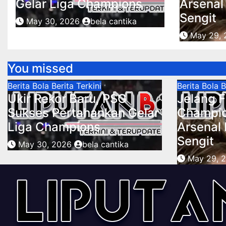
Gelar Liga Champions
Arsenal
Sengit
May 30, 2026
bela cantika
May 29,
You missed
Berita Bola
Berita Terkini
Berita Bola
B
Ukir Rekor Baru, PSG
Jelang F
Sukses Pertahankan Gelar
Champio
Liga Champions
Arsenal 
Sengit
May 30, 2026
bela cantika
May 29, 