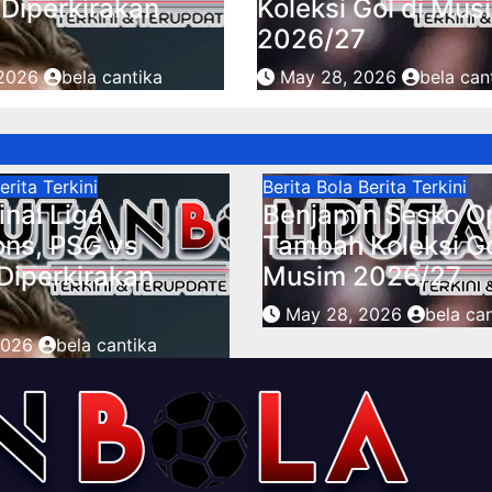
 Diperkirakan
Koleksi Gol di Mus
2026/27
 2026
bela cantika
May 28, 2026
bela can
erita Terkini
Berita Bola
Berita Terkini
inal Liga
Benjamin Sesko Op
ns, PSG vs
Tambah Koleksi Go
Diperkirakan
Musim 2026/27
May 28, 2026
bela ca
2026
bela cantika